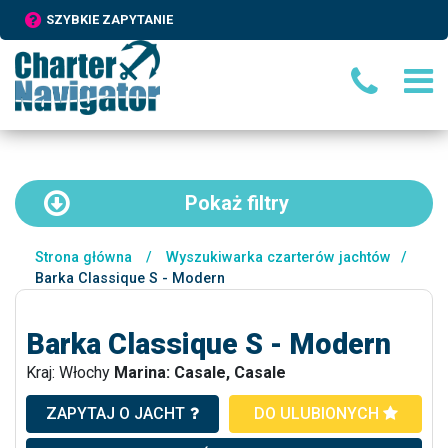
SZYBKIE ZAPYTANIE
Pokaż
filtry
Strona główna
/
Wyszukiwarka czarterów jachtów
/
Barka Classique S - Modern
Barka Classique S - Modern
Kraj: Włochy
Marina: Casale, Casale
ZAPYTAJ O JACHT
DO ULUBIONYCH