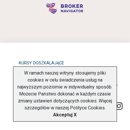
KURSY DOSZKALAJĄCE
W ramach naszej witryny stosujemy pliki
OBOWIĄZEK INFORMACYJNY
cookies w celu świadczenia usług na
najwyższym poziomie w indywidualny sposób.
POLITYKA PRYWATNOŚCI
O FIRMIE
KONTAKT
Możecie Państwo dokonać w każdym czasie
zmiany ustawień dotyczących cookies. Więcej
szczegółów w naszej
Polityce Cookies
.
Akceptuj X
Copyright © 2026 Charter Navigator