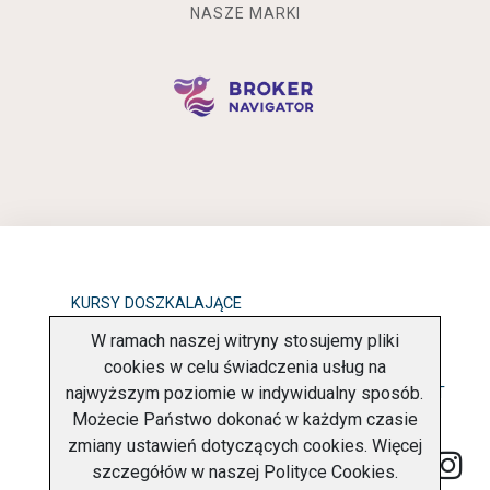
NASZE MARKI
KURSY DOSZKALAJĄCE
W ramach naszej witryny stosujemy pliki
OBOWIĄZEK INFORMACYJNY
cookies w celu świadczenia usług na
najwyższym poziomie w indywidualny sposób.
POLITYKA PRYWATNOŚCI
O FIRMIE
KONTAKT
Możecie Państwo dokonać w każdym czasie
zmiany ustawień dotyczących cookies. Więcej
szczegółów w naszej
Polityce Cookies
.