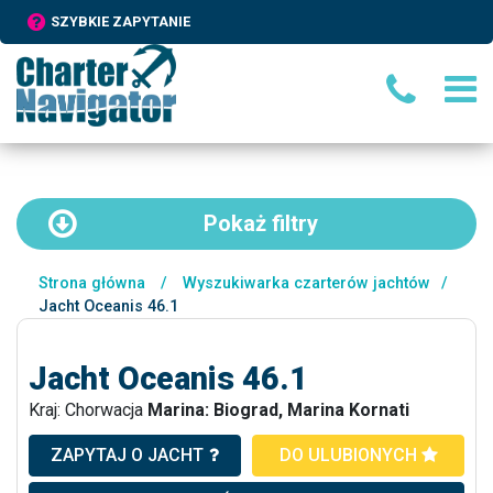
SZYBKIE ZAPYTANIE
Pokaż
filtry
Strona główna
/
Wyszukiwarka czarterów jachtów
/
Jacht Oceanis 46.1
Jacht Oceanis 46.1
Kraj: Chorwacja
Marina: Biograd, Marina Kornati
ZAPYTAJ O JACHT
DO ULUBIONYCH