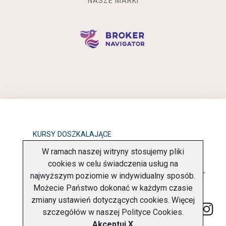
NASZE MARKI
KURSY DOSZKALAJĄCE
W ramach naszej witryny stosujemy pliki
OBOWIĄZEK INFORMACYJNY
cookies w celu świadczenia usług na
najwyższym poziomie w indywidualny sposób.
POLITYKA PRYWATNOŚCI
O FIRMIE
KONTAKT
Możecie Państwo dokonać w każdym czasie
zmiany ustawień dotyczących cookies. Więcej
szczegółów w naszej
Polityce Cookies
.
Akceptuj X