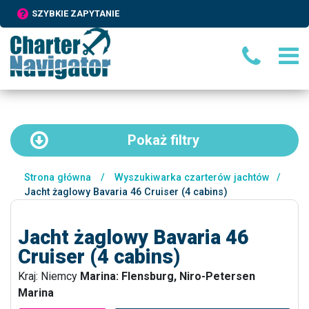
SZYBKIE ZAPYTANIE
Pokaż
filtry
Strona główna
/
Wyszukiwarka czarterów jachtów
/
Jacht żaglowy Bavaria 46 Cruiser (4 cabins)
Jacht żaglowy Bavaria 46
Cruiser (4 cabins)
Kraj: Niemcy
Marina: Flensburg, Niro-Petersen
Marina