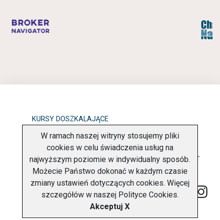
KURSY DOSZKALAJĄCE
W ramach naszej witryny stosujemy pliki
OBOWIĄZEK INFORMACYJNY
cookies w celu świadczenia usług na
najwyższym poziomie w indywidualny sposób.
POLITYKA PRYWATNOŚCI
O FIRMIE
KONTAKT
Możecie Państwo dokonać w każdym czasie
zmiany ustawień dotyczących cookies. Więcej
szczegółów w naszej
Polityce Cookies
.
Akceptuj X
Copyright © 2026 Charter Navigator