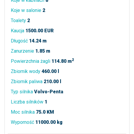
Koje w kabinach
8
Koje w salonie
2
Toalety
2
Kaucja
1500.00 EUR
Długość
14.24 m
Zanurzenie
1.85 m
2
Powierzchnia żagli
114.80 m
Zbiornik wody
460.00 l
Zbiornik paliwa
210.00 l
Typ silnika
Volvo-Penta
Liczba silników
1
Moc silnika
75.0 KM
Wyporność
11000.00 kg