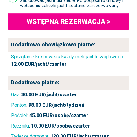
zablokować jacht dla siebie. Po podpisaniu umowy i
wpłaceniu zaliczki jacht zostanie zarezerwowany.
WSTĘPNA REZERWACJA >
Dodatkowo obowiązkowo płatne:
Sprzątanie końcoweza każdy metr jachtu żaglowego
:
12.00
EUR/jacht/czarter
Dodatkowo płatne:
Gaz
:
30.00
EUR/jacht/czarter
Ponton
:
98.00
EUR/jacht/tydzień
Pościel
:
45.00
EUR/osobę/czarter
Ręczniki
:
10.00
EUR/osobę/czarter
Zwierzę domowe
:
120.00
EUR/jacht/czarter