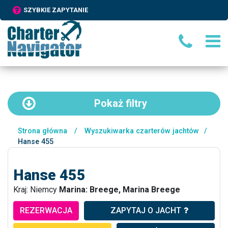
SZYBKIE ZAPYTANIE
Pokaż
filtry
Strona główna
/
Wyszukiwarka czarterów jachtów
/
Hanse 455
Hanse 455
Kraj: Niemcy
Marina: Breege, Marina Breege
REZERWACJA
ZAPYTAJ O JACHT