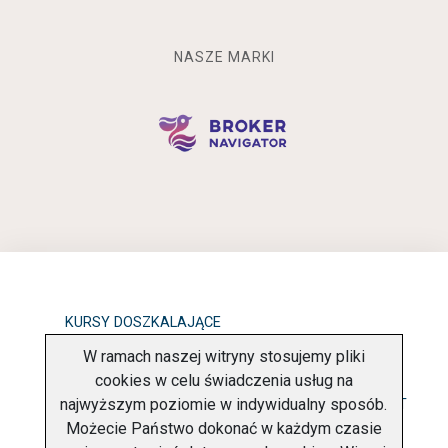
NASZE MARKI
KURSY DOSZKALAJĄCE
W ramach naszej witryny stosujemy pliki
OBOWIĄZEK INFORMACYJNY
cookies w celu świadczenia usług na
najwyższym poziomie w indywidualny sposób.
POLITYKA PRYWATNOŚCI
O FIRMIE
KONTAKT
Możecie Państwo dokonać w każdym czasie