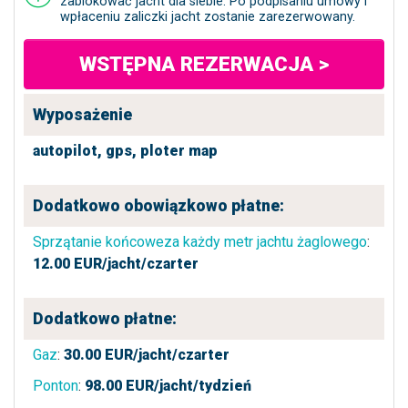
zablokować jacht dla siebie. Po podpisaniu umowy i
wpłaceniu zaliczki jacht zostanie zarezerwowany.
WSTĘPNA REZERWACJA >
Wyposażenie
autopilot,
gps,
ploter map
Dodatkowo obowiązkowo płatne:
Sprzątanie końcoweza każdy metr jachtu żaglowego
:
12.00
EUR/jacht/czarter
Dodatkowo płatne:
Gaz
:
30.00
EUR/jacht/czarter
Ponton
:
98.00
EUR/jacht/tydzień