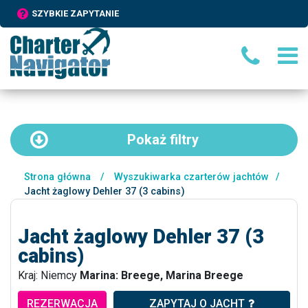
SZYBKIE ZAPYTANIE
Pokaż
filtry
Strona główna
/
Wyszukiwarka czarterów jachtów
/
Jacht żaglowy Dehler 37 (3 cabins)
Jacht żaglowy Dehler 37 (3
cabins)
Kraj: Niemcy
Marina: Breege, Marina Breege
REZERWACJA
ZAPYTAJ O JACHT