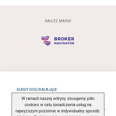
NASZE MARKI
KURSY DOSZKALAJĄCE
W ramach naszej witryny stosujemy pliki
OBOWIĄZEK INFORMACYJNY
cookies w celu świadczenia usług na
najwyższym poziomie w indywidualny sposób.
POLITYKA PRYWATNOŚCI
O FIRMIE
KONTAKT