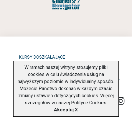
KURSY DOSZKALAJĄCE
W ramach naszej witryny stosujemy pliki
OBOWIĄZEK INFORMACYJNY
cookies w celu świadczenia usług na
najwyższym poziomie w indywidualny sposób.
POLITYKA PRYWATNOŚCI
O FIRMIE
KONTAKT
Możecie Państwo dokonać w każdym czasie
zmiany ustawień dotyczących cookies. Więcej
szczegółów w naszej
Polityce Cookies
.
Akceptuj X
Copyright © 2026 Charter Navigator