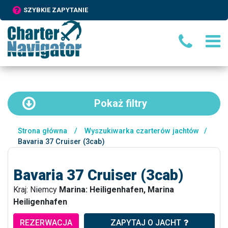
SZYBKIE ZAPYTANIE
Pokaż
filtry
Strona główna
/
Wyszukiwarka czarterów jachtów
/
Bavaria 37 Cruiser (3cab)
Bavaria 37 Cruiser (3cab)
Kraj: Niemcy
Marina: Heiligenhafen, Marina
Heiligenhafen
REZERWACJA
ZAPYTAJ O JACHT