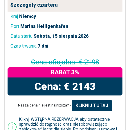
Szczegóły czarteru
Kraj
Niemcy
Port
Marina Heiligenhafen
Data startu
Sobota, 15 sierpnia 2026
Czas trwania
7 dni
Cena oficjalna: € 2198
RABAT 3%
Cena: € 2143
KLIKNIJ TUTAJ
Nasza cena nie jest najniższa? -
Kliknij WSTĘPNA REZERWACJA aby ostatecznie
sprawdzić dostępność oraz niezobowiązująco
zablokować jacht dla siebie. Po podpisaniu umowy i