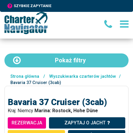
SZYBKIE ZAPYTANIE
Pokaż
filtry
Strona główna
/
Wyszukiwarka czarterów jachtów
/
Bavaria 37 Cruiser (3cab)
Bavaria 37 Cruiser (3cab)
Kraj: Niemcy
Marina: Rostock, Hohe Düne
REZERWACJA
ZAPYTAJ O JACHT