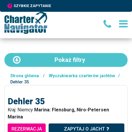
SZYBKIE ZAPYTANIE
Pokaż
filtry
Strona główna
/
Wyszukiwarka czarterów jachtów
/
Dehler 35
Dehler 35
Kraj: Niemcy
Marina: Flensburg, Niro-Petersen
Marina
REZERWACJA
ZAPYTAJ O JACHT