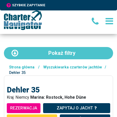
SZYBKIE ZAPYTANIE
Pokaż
filtry
Strona główna
/
Wyszukiwarka czarterów jachtów
/
Dehler 35
Dehler 35
Kraj: Niemcy
Marina: Rostock, Hohe Düne
REZERWACJA
ZAPYTAJ O JACHT