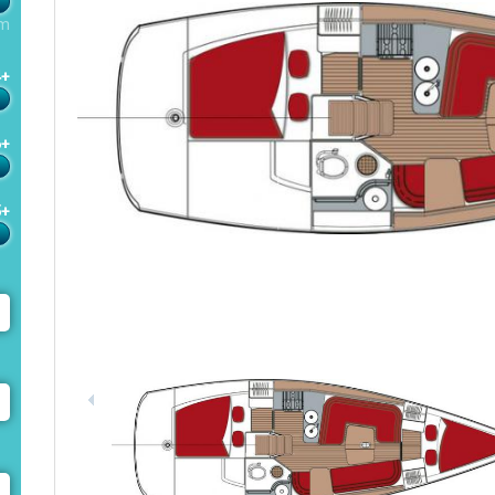
m
4+
6+
5+