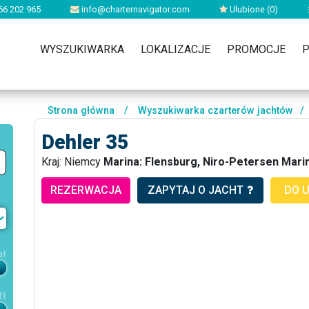
66 202 965
info@charternavigator.com
Ulubione (
0
)
WYSZUKIWARKA
LOKALIZACJE
PROMOCJE
P
Strona główna
/
Wyszukiwarka czarterów jachtów
/
Dehler 35
Kraj: Niemcy
Marina: Flensburg, Niro-Petersen Mari
REZERWACJA
ZAPYTAJ O JACHT
DO 
at
ft