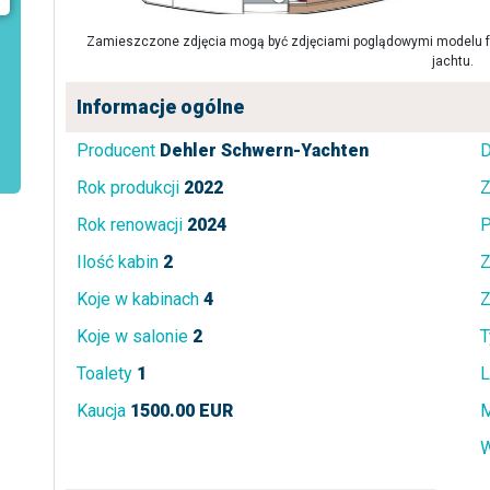
Zamieszczone zdjęcia mogą być zdjęciami poglądowymi modelu fa
jachtu.
Informacje ogólne
Producent
Dehler Schwern-Yachten
D
Rok produkcji
2022
Z
Rok renowacji
2024
P
Ilość kabin
2
Z
Koje w kabinach
4
Z
Koje w salonie
2
T
Toalety
1
L
Kaucja
1500.00 EUR
M
W