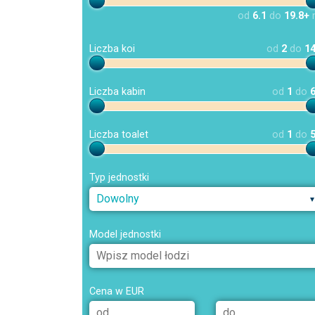
od
6.1
do
19.8+
Liczba koi
od
2
do
1
Liczba kabin
od
1
do
Liczba toalet
od
1
do
Typ jednostki
Dowolny
Model jednostki
Cena w EUR