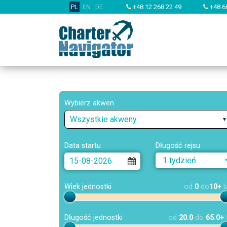
PL
EN
DE
+48 12 268 22 49
+48 6
Wybierz akwen
Wszystkie akweny
Data startu
Długość rejsu
Wiek jednostki
od
0
do
10+
l
Długość jednostki
od
20.0
do
65.0+