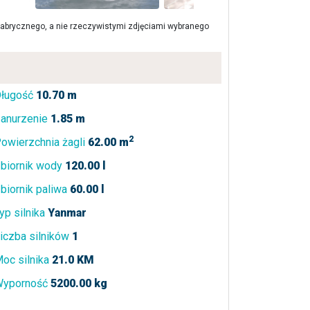
brycznego, a nie rzeczywistymi zdjęciami wybranego
ługość
10.70 m
anurzenie
1.85 m
2
owierzchnia żagli
62.00 m
biornik wody
120.00 l
biornik paliwa
60.00 l
yp silnika
Yanmar
iczba silników
1
oc silnika
21.0 KM
yporność
5200.00 kg