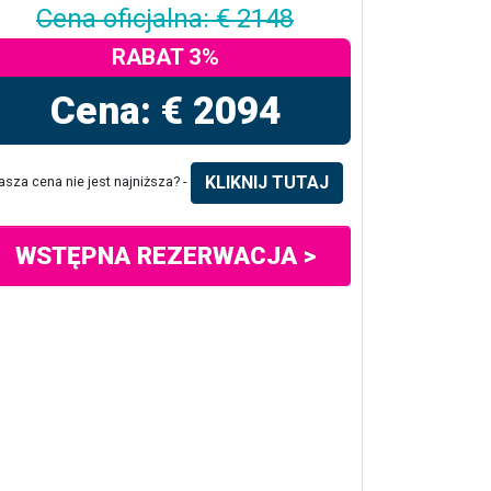
Cena oficjalna: € 2148
RABAT 3%
Cena: € 2094
KLIKNIJ TUTAJ
asza cena nie jest najniższa? -
WSTĘPNA REZERWACJA >