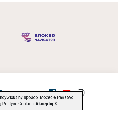
T
w indywidualny sposób. Możecie Państwo
ej
Polityce Cookies
.
Akceptuj X