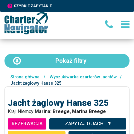
SZYBKIE ZAPYTANIE
Pokaż
filtry
Strona główna
/
Wyszukiwarka czarterów jachtów
/
Jacht żaglowy Hanse 325
Jacht żaglowy Hanse 325
Kraj: Niemcy
Marina: Breege, Marina Breege
REZERWACJA
ZAPYTAJ O JACHT