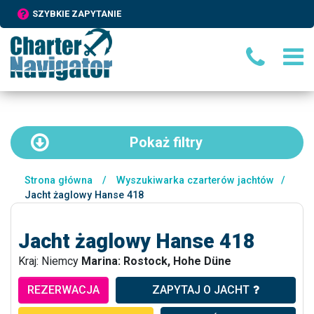
SZYBKIE ZAPYTANIE
Pokaż
filtry
Strona główna
/
Wyszukiwarka czarterów jachtów
/
Jacht żaglowy Hanse 418
Jacht żaglowy Hanse 418
Kraj: Niemcy
Marina: Rostock, Hohe Düne
REZERWACJA
ZAPYTAJ O JACHT