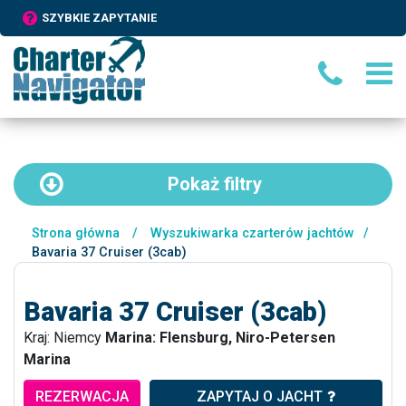
SZYBKIE ZAPYTANIE
Pokaż
filtry
Strona główna
/
Wyszukiwarka czarterów jachtów
/
Bavaria 37 Cruiser (3cab)
Bavaria 37 Cruiser (3cab)
Kraj: Niemcy
Marina: Flensburg, Niro-Petersen
Marina
REZERWACJA
ZAPYTAJ O JACHT