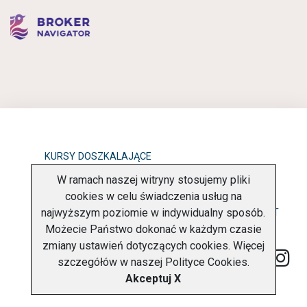
KURSY DOSZKALAJĄCE
W ramach naszej witryny stosujemy pliki
OBOWIĄZEK INFORMACYJNY
cookies w celu świadczenia usług na
najwyższym poziomie w indywidualny sposób.
POLITYKA PRYWATNOŚCI
O FIRMIE
KONTAKT
Możecie Państwo dokonać w każdym czasie
zmiany ustawień dotyczących cookies. Więcej
szczegółów w naszej
Polityce Cookies
.
Akceptuj X
Copyright © 2026 Charter Navigator