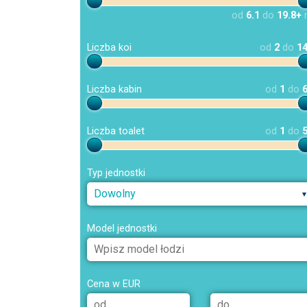
od
6.1
do
19.8+
Liczba koi
od
2
do
1
Liczba kabin
od
1
do
Liczba toalet
od
1
do
Typ jednostki
Dowolny
Model jednostki
Cena w EUR