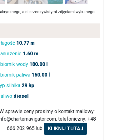
brycznego, a nie rzeczywistymi zdjęciami wybranego
ługość
10.77 m
anurzenie
1.60 m
biornik wody
180.00 l
biornik paliwa
160.00 l
yp silnika
29 hp
aliwo
diesel
W sprawie ceny prosimy o kontakt mailowy:
info@charternavigator.com
, telefoniczny: +48
666 202 965 lub
KLIKNIJ TUTAJ