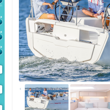
m
4+
6+
5+