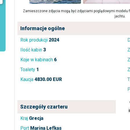
Zamieszczone zdjęcia mogą być zdjęciami poglądowymi modelu fa
jachtu.
Informacje ogólne
Rok produkcji
2024
D
Ilość kabin
3
Z
Koje w kabinach
6
Z
Toalety
1
Z
Kaucja
4830.00 EUR
T
P
Szczegóły czarteru
Kraj
Grecja
Port
Marina Lefkas