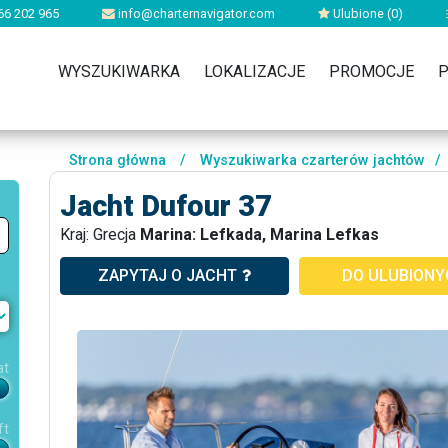
66 202 965
info@charternavigator.com
Ulubione (
0
)
WYSZUKIWARKA
LOKALIZACJE
PROMOCJE
P
Strona główna
/
Wyszukiwarka czarterów jachtów
/
Jacht Dufour 37
Kraj: Grecja
Marina: Lefkada, Marina Lefkas
ZAPYTAJ O JACHT
DO ULUBION
at
ft