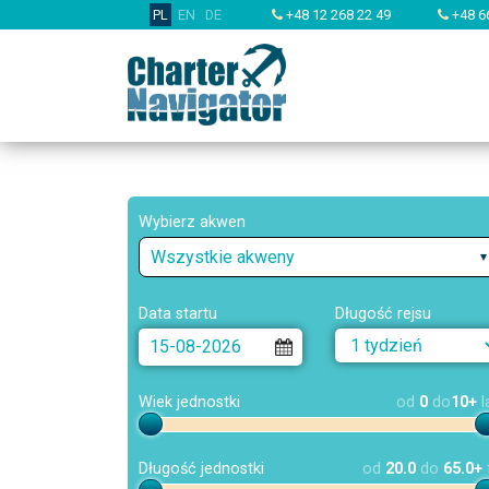
PL
EN
DE
+48 12 268 22 49
+48 6
Wybierz akwen
Wszystkie akweny
Data startu
Długość rejsu
Wiek jednostki
od
0
do
10+
l
Długość jednostki
od
20.0
do
65.0+