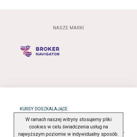
NASZE MARKI
KURSY DOSZKALAJĄCE
W ramach naszej witryny stosujemy pliki
OBOWIĄZEK INFORMACYJNY
cookies w celu świadczenia usług na
najwyższym poziomie w indywidualny sposób.
POLITYKA PRYWATNOŚCI
O FIRMIE
KONTAKT