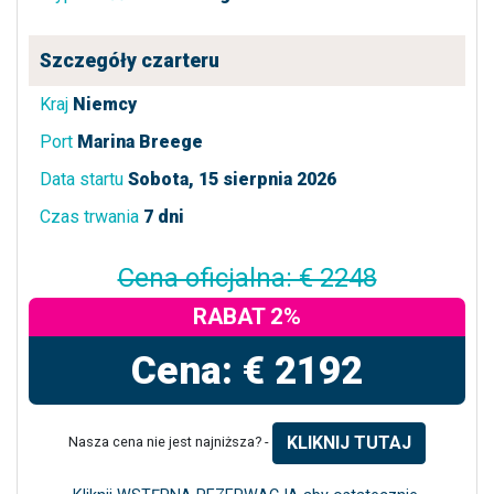
Szczegóły czarteru
Kraj
Niemcy
Port
Marina Breege
Data startu
Sobota, 15 sierpnia 2026
Czas trwania
7 dni
Cena oficjalna: € 2248
RABAT 2%
Cena: € 2192
KLIKNIJ TUTAJ
Nasza cena nie jest najniższa? -