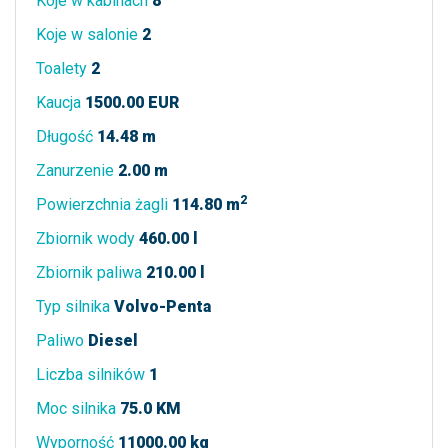
Koje w kabinach
8
Koje w salonie
2
Toalety
2
Kaucja
1500.00 EUR
Długość
14.48 m
Zanurzenie
2.00 m
2
Powierzchnia żagli
114.80 m
Zbiornik wody
460.00 l
Zbiornik paliwa
210.00 l
Typ silnika
Volvo-Penta
Paliwo
Diesel
Liczba silników
1
Moc silnika
75.0 KM
Wyporność
11000.00 kg