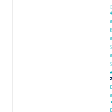
C
4
S
S
S
S
S
A
2
E
S
r
E