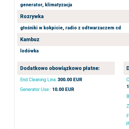
generator,
klimatyzacja
Rozrywka
głośniki w kokpicie,
radio z odtwarzaczem cd
Kambuz
lodówka
Dodatkowo obowiązkowo płatne:
End Cleaning Lina
:
300.00
EUR
C
1
Generator Use
:
10.00
EUR
B
Z
F
j