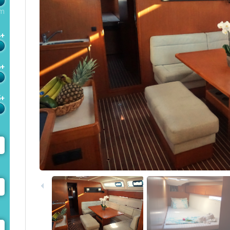
m
4+
6+
5+