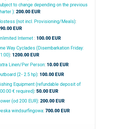
ubject to change depending on the previous
harter )
:
200.00
EUR
ostess (not incl. Provisioning/Meals)
:
90.00
EUR
nlimited Internet
:
100.00
EUR
ne Way Cyclades (Disembarkation Friday:
1:00)
:
1200.00
EUR
xtra Linen/Per Person
:
10.00
EUR
utboard (2- 2.5 hp)
:
100.00
EUR
ishing Equipment (refundable deposit of
00.00 € required)
:
50.00
EUR
ower (od 200 EUR)
:
200.00
EUR
eska windsurfingowa
:
700.00
EUR