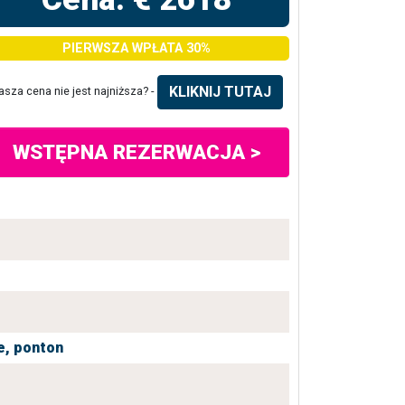
PIERWSZA WPŁATA 30%
KLIKNIJ TUTAJ
asza cena nie jest najniższa? -
WSTĘPNA REZERWACJA >
e,
ponton