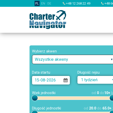
PL
EN
DE
+48 12 268 22 49
+48 6
Wybierz akwen
Wszystkie akweny
Data startu
Długość rejsu
Wiek jednostki
od
0
do
10+
l
Długość jednostki
od
20.0
do
65.0+