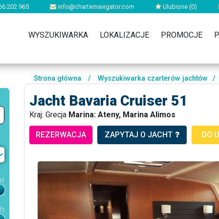
66 202 965
info@charternavigator.com
Ulubione (
0
)
WYSZUKIWARKA
LOKALIZACJE
PROMOCJE
P
Strona główna
/
Wyszukiwarka czarterów jachtów
/
Jacht Bavaria Cruiser 51
Kraj: Grecja
Marina: Ateny, Marina Alimos
REZERWACJA
ZAPYTAJ O JACHT
DO 
at
ft