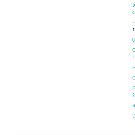
s
c
H
1
U
O
1
E
O
F
2
R
D