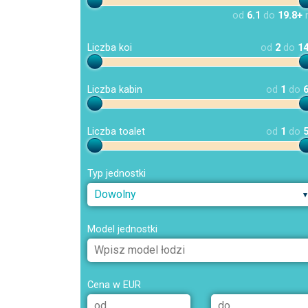
od
6.1
do
19.8+
Liczba koi
od
2
do
1
Liczba kabin
od
1
do
Liczba toalet
od
1
do
Typ jednostki
Dowolny
Model jednostki
Cena w EUR