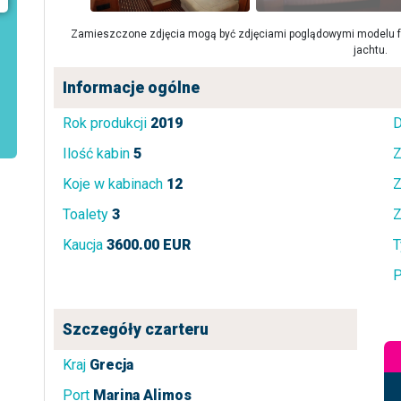
Zamieszczone zdjęcia mogą być zdjęciami poglądowymi modelu fa
jachtu.
Informacje ogólne
Rok produkcji
2019
D
Ilość kabin
5
Z
Koje w kabinach
12
Z
Toalety
3
Z
Kaucja
3600.00 EUR
T
P
Szczegóły czarteru
Kraj
Grecja
Port
Marina Alimos