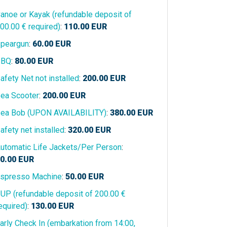
anoe or Kayak (refundable deposit of
00.00 € required)
:
110.00
EUR
peargun
:
60.00
EUR
BBQ
:
80.00
EUR
afety Net not installed
:
200.00
EUR
ea Scooter
:
200.00
EUR
ea Bob (UPON AVAILABILITY)
:
380.00
EUR
afety net installed
:
320.00
EUR
utomatic Life Jackets/Per Person
:
0.00
EUR
spresso Machine
:
50.00
EUR
UP (refundable deposit of 200.00 €
equired)
:
130.00
EUR
arly Check In (embarkation from 14:00,