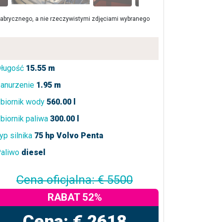
brycznego, a nie rzeczywistymi zdjęciami wybranego
ługość
15.55 m
anurzenie
1.95 m
biornik wody
560.00 l
biornik paliwa
300.00 l
yp silnika
75 hp Volvo Penta
aliwo
diesel
Cena oficjalna: € 5500
RABAT 52%
Cena: € 2618