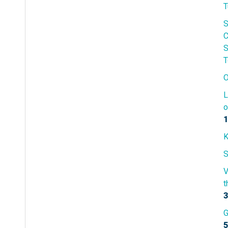
T
S
C
S
T
O
L
o
1
K
S
V
t
3
G
5