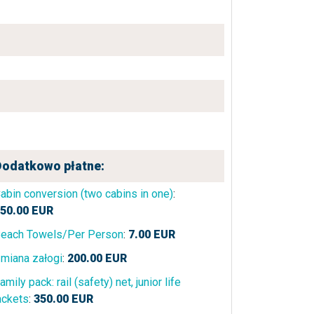
Dodatkowo płatne:
abin conversion (two cabins in one)
:
50.00
EUR
each Towels/Per Person
:
7.00
EUR
miana załogi
:
200.00
EUR
amily pack: rail (safety) net, junior life
ackets
:
350.00
EUR