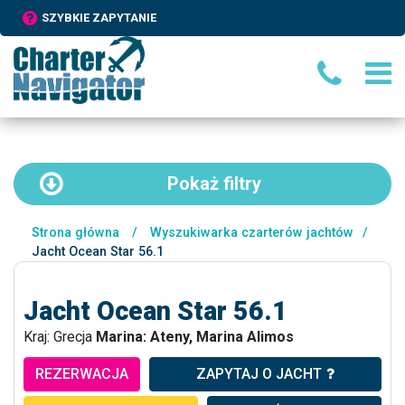
SZYBKIE ZAPYTANIE
Pokaż
filtry
Strona główna
/
Wyszukiwarka czarterów jachtów
/
Jacht Ocean Star 56.1
Jacht Ocean Star 56.1
Kraj: Grecja
Marina: Ateny, Marina Alimos
REZERWACJA
ZAPYTAJ O JACHT