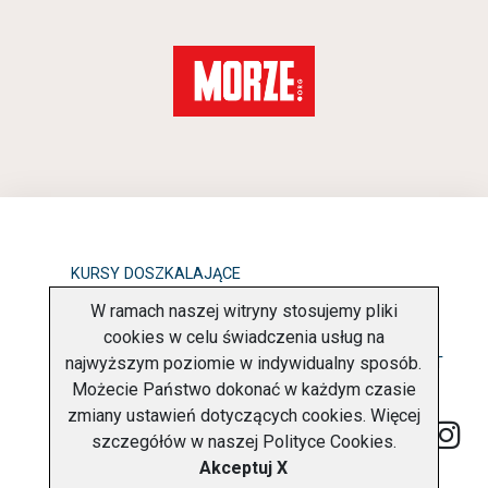
KURSY DOSZKALAJĄCE
W ramach naszej witryny stosujemy pliki
OBOWIĄZEK INFORMACYJNY
cookies w celu świadczenia usług na
najwyższym poziomie w indywidualny sposób.
POLITYKA PRYWATNOŚCI
O FIRMIE
KONTAKT
Możecie Państwo dokonać w każdym czasie
zmiany ustawień dotyczących cookies. Więcej
szczegółów w naszej
Polityce Cookies
.
Akceptuj X
Copyright © 2026 Charter Navigator