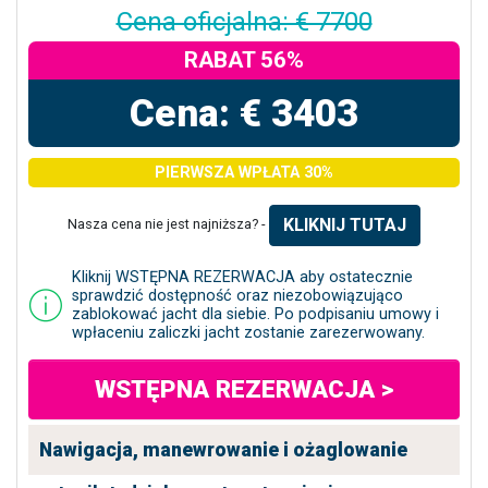
Cena oficjalna: € 7700
RABAT 56%
Cena: € 3403
PIERWSZA WPŁATA 30%
KLIKNIJ TUTAJ
Nasza cena nie jest najniższa? -
Kliknij WSTĘPNA REZERWACJA aby ostatecznie
sprawdzić dostępność oraz niezobowiązująco
zablokować jacht dla siebie. Po podpisaniu umowy i
wpłaceniu zaliczki jacht zostanie zarezerwowany.
WSTĘPNA REZERWACJA >
Nawigacja, manewrowanie i ożaglowanie