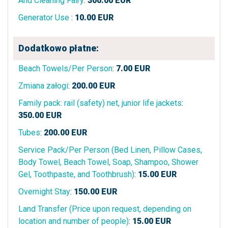
And Cleaning Fairy
:
300.00
EUR
Generator Use
:
10.00
EUR
Dodatkowo płatne:
Beach Towels/Per Person
:
7.00
EUR
Zmiana załogi
:
200.00
EUR
Family pack: rail (safety) net, junior life jackets
:
350.00
EUR
Tubes
:
200.00
EUR
Service Pack/Per Person (Bed Linen, Pillow Cases,
Body Towel, Beach Towel, Soap, Shampoo, Shower
Gel, Toothpaste, and Toothbrush)
:
15.00
EUR
Overnight Stay
:
150.00
EUR
Land Transfer (Price upon request, depending on
location and number of people)
:
15.00
EUR