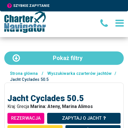
SZYBKIE ZAPYTANIE
Pokaż
filtry
Strona główna
/
Wyszukiwarka czarterów jachtów
/
Jacht Cyclades 50.5
Jacht Cyclades 50.5
Kraj: Grecja
Marina: Ateny, Marina Alimos
REZERWACJA
ZAPYTAJ O JACHT