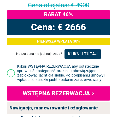
Cena oficjalna: € 4900
RABAT 46%
Cena: € 2666
PIERWSZA WPŁATA 30%
KLIKNIJ TUTAJ
Nasza cena nie jest najniższa? -
Kliknij WSTĘPNA REZERWACJA aby ostatecznie
sprawdzić dostępność oraz niezobowiązująco
zablokować jacht dla siebie. Po podpisaniu umowy i
wpłaceniu zaliczki jacht zostanie zarezerwowany.
WSTĘPNA REZERWACJA >
Nawigacja, manewrowanie i ożaglowanie