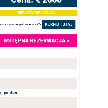
PIERWSZA WPŁATA 30%
KLIKNIJ TUTAJ
asza cena nie jest najniższa? -
WSTĘPNA REZERWACJA >
e,
ponton