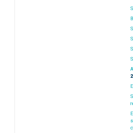
S
S
S
S
S
A
2
E
S
r
E
s
c