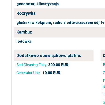
generator,
klimatyzacja
Rozrywka
głośniki w kokpicie,
radio z odtwarzaczem cd,
tv
Kambuz
lodówka
Dodatkowo obowiązkowo płatne:
And Cleaning Fairy
:
300.00
EUR
B
Generator Use
:
10.00
EUR
Z
F
j
T
S