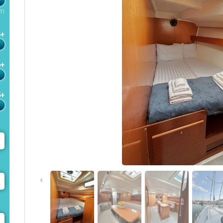
m
4+
6+
5+