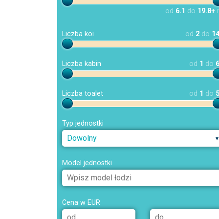
od
6.1
do
19.8+
Liczba koi
od
2
do
1
Liczba kabin
od
1
do
Liczba toalet
od
1
do
Typ jednostki
Dowolny
Model jednostki
Cena w EUR