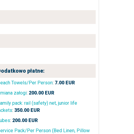
Dodatkowo płatne:
each Towels/Per Person
:
7.00
EUR
miana załogi
:
200.00
EUR
amily pack: rail (safety) net, junior life
ackets
:
350.00
EUR
ubes
:
200.00
EUR
ervice Pack/Per Person (Bed Linen, Pillow