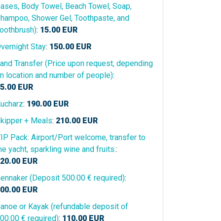
ases, Body Towel, Beach Towel, Soap,
hampoo, Shower Gel, Toothpaste, and
oothbrush)
:
15.00
EUR
vernight Stay
:
150.00
EUR
and Transfer (Price upon request, depending
n location and number of people)
:
5.00
EUR
ucharz
:
190.00
EUR
kipper + Meals
:
210.00
EUR
IP Pack: Airport/Port welcome, transfer to
he yacht, sparkling wine and fruits.
:
20.00
EUR
ennaker (Deposit 500.00 € required)
:
00.00
EUR
anoe or Kayak (refundable deposit of
00.00 € required)
:
110.00
EUR