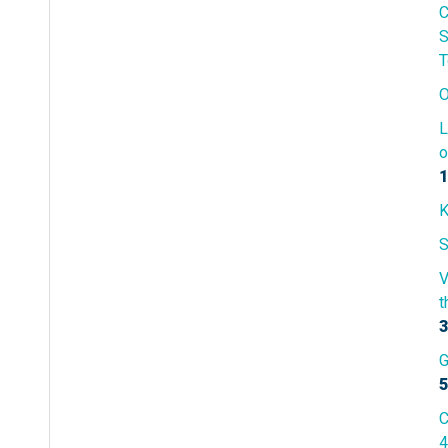
C
S
T
O
L
o
1
K
S
V
t
3
G
5
C
4