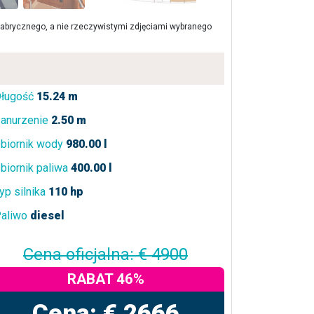
brycznego, a nie rzeczywistymi zdjęciami wybranego
ługość
15.24 m
anurzenie
2.50 m
biornik wody
980.00 l
biornik paliwa
400.00 l
yp silnika
110 hp
aliwo
diesel
Cena oficjalna: € 4900
RABAT 46%
Cena: € 2666