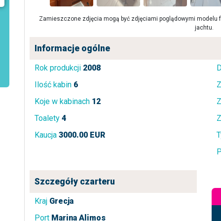
Zamieszczone zdjęcia mogą być zdjęciami poglądowymi modelu fa
jachtu.
Informacje ogólne
Rok produkcji
2008
D
Ilość kabin
6
Z
Koje w kabinach
12
Z
Toalety
4
Z
Kaucja
3000.00 EUR
T
P
Szczegóły czarteru
Kraj
Grecja
Port
Marina Alimos