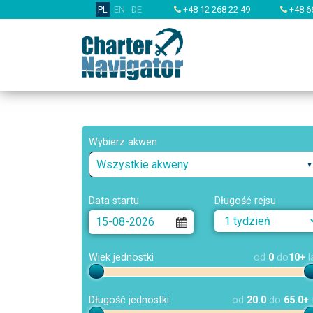
PL
EN
DE
+48 12 268 22 49
+48 6
Wybierz akwen
Wszystkie akweny
Data startu
Długość rejsu
Wiek jednostki
od
0
do
10+
l
Długość jednostki
od
20.0
do
65.0+