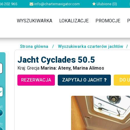
66 202 965
info@charternavigator.com
Ulubione (
0
)
WYSZUKIWARKA
LOKALIZACJE
PROMOCJE
P
Strona główna
/
Wyszukiwarka czarterów jachtów
/
Jacht Cyclades 50.5
Kraj: Grecja
Marina: Ateny, Marina Alimos
REZERWACJA
ZAPYTAJ O JACHT
DO 
at
ft