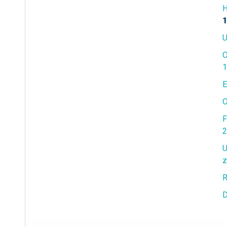
H
1
U
O
1
E
O
F
2
U
z
R
D