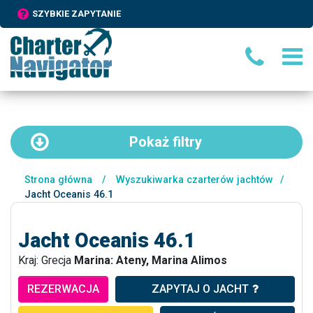
SZYBKIE ZAPYTANIE
Pokaż
filtry
Strona główna
/
Wyszukiwarka czarterów jachtów
/
Jacht Oceanis 46.1
Jacht Oceanis 46.1
Kraj: Grecja
Marina: Ateny, Marina Alimos
REZERWACJA
ZAPYTAJ O JACHT