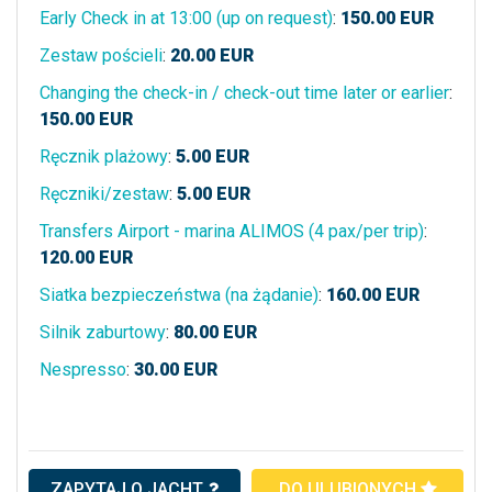
Early Check in at 13:00 (up on request)
:
150.00
EUR
Zestaw pościeli
:
20.00
EUR
Changing the check-in / check-out time later or earlier
:
150.00
EUR
Ręcznik plażowy
:
5.00
EUR
Ręczniki/zestaw
:
5.00
EUR
Transfers Airport - marina ALIMOS (4 pax/per trip)
:
120.00
EUR
Siatka bezpieczeństwa (na żądanie)
:
160.00
EUR
Silnik zaburtowy
:
80.00
EUR
Nespresso
:
30.00
EUR
ZAPYTAJ O JACHT
DO ULUBIONYCH