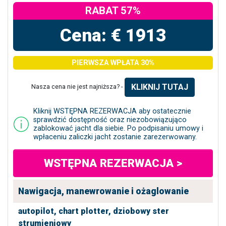
RABAT 57%
Cena: € 1913
PIERWSZA WPŁATA 30%
KLIKNIJ TUTAJ
Nasza cena nie jest najniższa? -
Kliknij WSTĘPNA REZERWACJA aby ostatecznie
sprawdzić dostępność oraz niezobowiązująco
zablokować jacht dla siebie. Po podpisaniu umowy i
wpłaceniu zaliczki jacht zostanie zarezerwowany.
WSTĘPNA REZERWACJA >
Nawigacja, manewrowanie i ożaglowanie
autopilot,
chart plotter,
dziobowy ster
strumieniowy