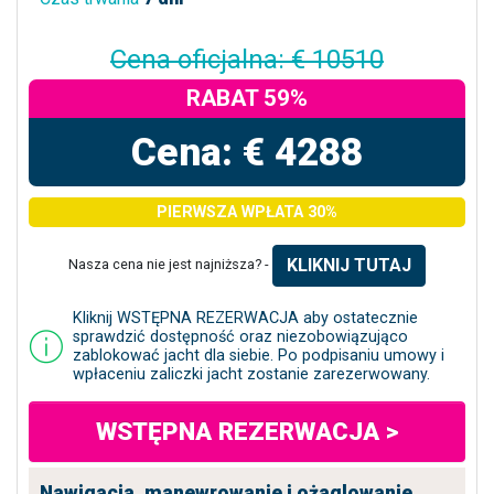
Cena oficjalna: € 10510
RABAT 59%
Cena: € 4288
PIERWSZA WPŁATA 30%
KLIKNIJ TUTAJ
Nasza cena nie jest najniższa? -
Kliknij WSTĘPNA REZERWACJA aby ostatecznie
sprawdzić dostępność oraz niezobowiązująco
zablokować jacht dla siebie. Po podpisaniu umowy i
wpłaceniu zaliczki jacht zostanie zarezerwowany.
WSTĘPNA REZERWACJA >
Nawigacja, manewrowanie i ożaglowanie