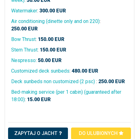
week)
:
30.00
EUR
Watermaker
:
300.00
EUR
Air conditioning (dinette only and on 220)
:
250.00
EUR
Bow Thrust
:
150.00
EUR
Stern Thrust
:
150.00
EUR
Nespresso
:
50.00
EUR
Customized deck sunbeds
:
480.00
EUR
Deck sunbeds non customized (2 psc)
:
250.00
EUR
Bed-making service (per 1 cabin) (guaranteed after
18:00)
:
15.00
EUR
ZAPYTAJ O JACHT
DO ULUBIONYCH