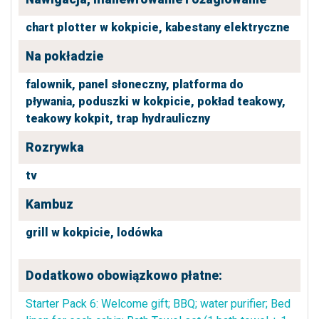
chart plotter w kokpicie,
kabestany elektryczne
Na pokładzie
falownik,
panel słoneczny,
platforma do
pływania,
poduszki w kokpicie,
pokład teakowy,
teakowy kokpit,
trap hydrauliczny
Rozrywka
tv
Kambuz
grill w kokpicie,
lodówka
Dodatkowo obowiązkowo płatne:
Starter Pack 6: Welcome gift; BBQ; water purifier; Bed