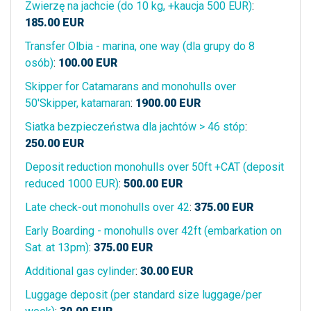
Zwierzę na jachcie (do 10 kg, +kaucja 500 EUR)
:
185.00
EUR
Transfer Olbia - marina, one way (dla grupy do 8
osób)
:
100.00
EUR
Skipper for Catamarans and monohulls over
50'Skipper, katamaran
:
1900.00
EUR
Siatka bezpieczeństwa dla jachtów > 46 stóp
:
250.00
EUR
Deposit reduction monohulls over 50ft +CAT (deposit
reduced 1000 EUR)
:
500.00
EUR
Late check-out monohulls over 42
:
375.00
EUR
Early Boarding - monohulls over 42ft (embarkation on
Sat. at 13pm)
:
375.00
EUR
Additional gas cylinder
:
30.00
EUR
Luggage deposit (per standard size luggage/per