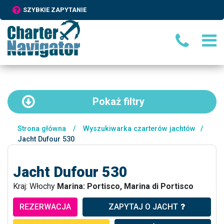
SZYBKIE ZAPYTANIE
Pokaż
filtry
Strona główna
/
Wyszukiwarka czarterów jachtów
/
Jacht Dufour 530
Jacht Dufour 530
Kraj: Włochy
Marina: Portisco, Marina di Portisco
REZERWACJA
ZAPYTAJ O JACHT