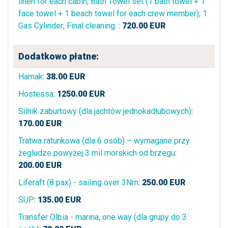
linen for each cabin; Bath Towel set (1 bath towel + 1
face towel + 1 beach towel for each crew member); 1
Gas Cylinder; Final cleaning.
:
720.00
EUR
Dodatkowo płatne:
Hamak
:
38.00
EUR
Hostessa
:
1250.00
EUR
Silnik zaburtowy (dla jachtów jednokadłubowych)
:
170.00
EUR
Tratwa ratunkowa (dla 6 osób) – wymagane przy
żegludze powyżej 3 mil morskich od brzegu
:
200.00
EUR
Liferaft (8 pax) - sailing over 3Nm
:
250.00
EUR
SUP
:
135.00
EUR
Transfer Olbia - marina, one way (dla grupy do 3