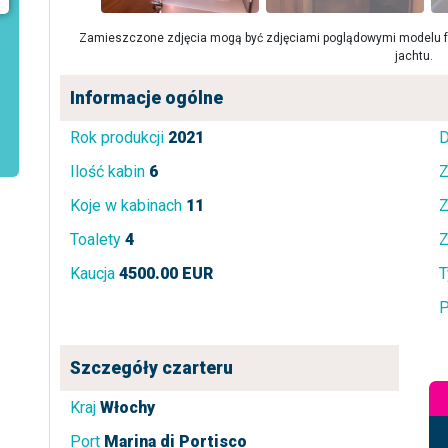
Zamieszczone zdjęcia mogą być zdjęciami poglądowymi modelu fa
jachtu.
Informacje ogólne
Rok produkcji
2021
D
Ilość kabin
6
Z
Koje w kabinach
11
Z
Toalety
4
Z
Kaucja
4500.00 EUR
T
P
Szczegóły czarteru
Kraj
Włochy
Port
Marina di Portisco