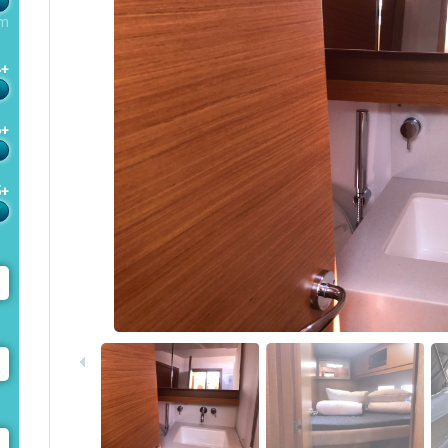
m
4+
6+
5+