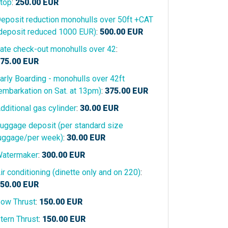
tóp
:
250.00
EUR
eposit reduction monohulls over 50ft +CAT
deposit reduced 1000 EUR)
:
500.00
EUR
ate check-out monohulls over 42
:
75.00
EUR
arly Boarding - monohulls over 42ft
embarkation on Sat. at 13pm)
:
375.00
EUR
dditional gas cylinder
:
30.00
EUR
uggage deposit (per standard size
uggage/per week)
:
30.00
EUR
atermaker
:
300.00
EUR
ir conditioning (dinette only and on 220)
:
50.00
EUR
ow Thrust
:
150.00
EUR
tern Thrust
:
150.00
EUR