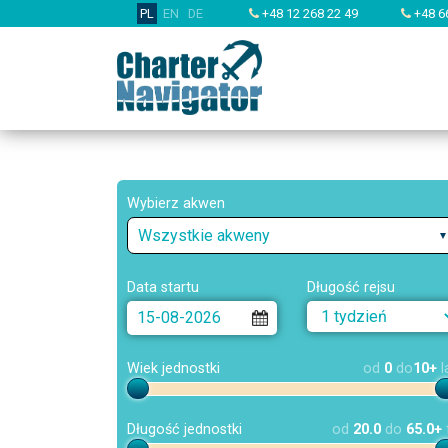
PL
EN
DE
+48 12 268 22 49
+48 6
Wybierz akwen
Wszystkie akweny
Data startu
Długość rejsu
Wiek jednostki
od
0
do
10+
l
Długość jednostki
od
20.0
do
65.0+