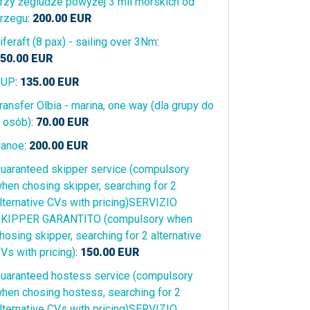
rzy żegludze powyżej 3 mil morskich od
rzegu
:
200.00
EUR
iferaft (8 pax) - sailing over 3Nm
:
50.00
EUR
SUP
:
135.00
EUR
ransfer Olbia - marina, one way (dla grupy do
 osób)
:
70.00
EUR
anoe
:
200.00
EUR
uaranteed skipper service (compulsory
hen chosing skipper, searching for 2
lternative CVs with pricing)SERVIZIO
KIPPER GARANTITO (compulsory when
hosing skipper, searching for 2 alternative
Vs with pricing)
:
150.00
EUR
uaranteed hostess service (compulsory
hen chosing hostess, searching for 2
lternative CVs with pricing)SERVIZIO