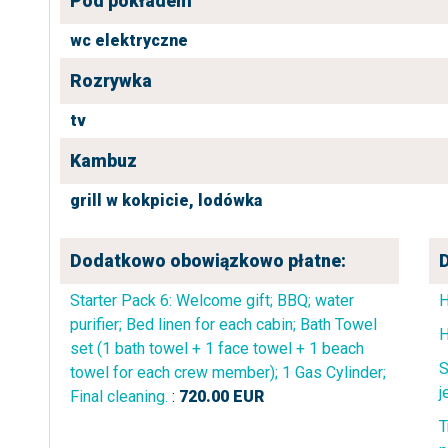
Pod pokładem
wc elektryczne
Rozrywka
tv
Kambuz
grill w kokpicie,
lodówka
Dodatkowo obowiązkowo płatne:
Starter Pack 6: Welcome gift; BBQ; water
purifier; Bed linen for each cabin; Bath Towel
H
set (1 bath towel + 1 face towel + 1 beach
S
towel for each crew member); 1 Gas Cylinder;
j
Final cleaning.
:
720.00
EUR
T