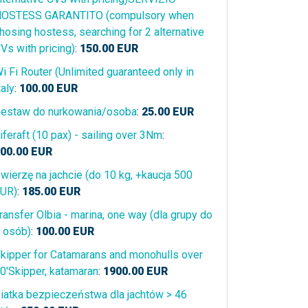
OSTESS GARANTITO (compulsory when
hosing hostess, searching for 2 alternative
Vs with pricing)
:
150.00
EUR
i Fi Router (Unlimited guaranteed only in
taly
:
100.00
EUR
estaw do nurkowania/osoba
:
25.00
EUR
iferaft (10 pax) - sailing over 3Nm
:
00.00
EUR
wierzę na jachcie (do 10 kg, +kaucja 500
UR)
:
185.00
EUR
ransfer Olbia - marina, one way (dla grupy do
 osób)
:
100.00
EUR
kipper for Catamarans and monohulls over
0'Skipper, katamaran
:
1900.00
EUR
iatka bezpieczeństwa dla jachtów > 46