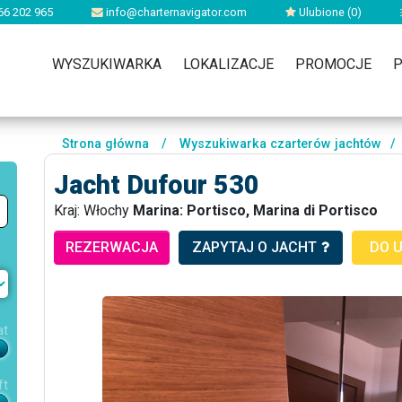
66 202 965
info@charternavigator.com
Ulubione (
0
)
WYSZUKIWARKA
LOKALIZACJE
PROMOCJE
P
Strona główna
/
Wyszukiwarka czarterów jachtów
/
Jacht Dufour 530
Kraj: Włochy
Marina: Portisco, Marina di Portisco
REZERWACJA
ZAPYTAJ O JACHT
DO 
at
ft