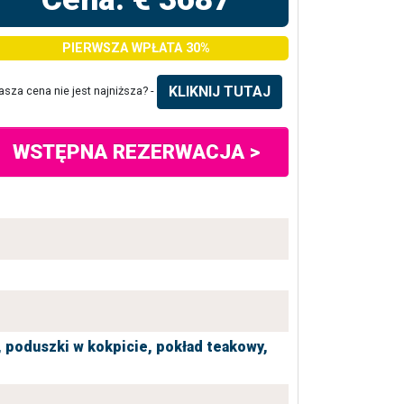
PIERWSZA WPŁATA 30%
KLIKNIJ TUTAJ
asza cena nie jest najniższa? -
WSTĘPNA REZERWACJA >
,
poduszki w kokpicie,
pokład teakowy,