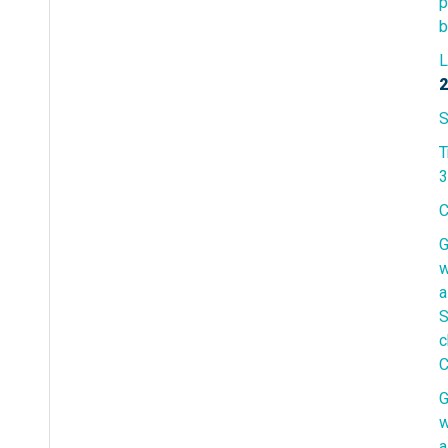
p
b
L
2
T
3
C
G
w
a
S
c
C
G
w
a