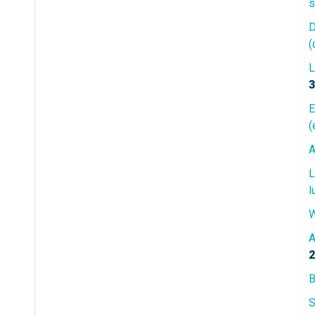
s
D
(
L
3
E
(
A
L
l
W
A
2
B
S