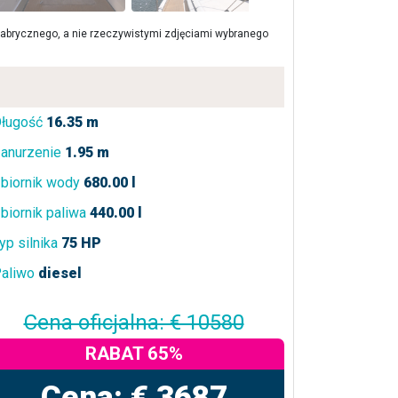
brycznego, a nie rzeczywistymi zdjęciami wybranego
ługość
16.35 m
anurzenie
1.95 m
biornik wody
680.00 l
biornik paliwa
440.00 l
yp silnika
75 HP
aliwo
diesel
Cena oficjalna: € 10580
RABAT 65%
Cena: € 3687