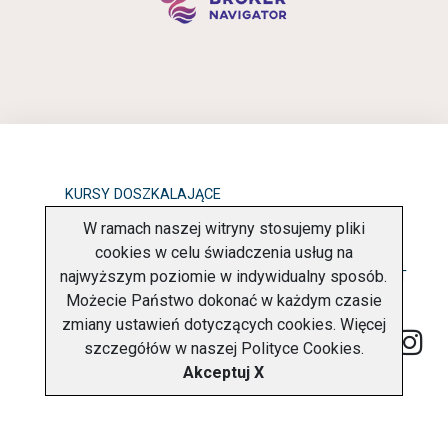
KURSY DOSZKALAJĄCE
W ramach naszej witryny stosujemy pliki
OBOWIĄZEK INFORMACYJNY
cookies w celu świadczenia usług na
najwyższym poziomie w indywidualny sposób.
POLITYKA PRYWATNOŚCI
O FIRMIE
KONTAKT
Możecie Państwo dokonać w każdym czasie
zmiany ustawień dotyczących cookies. Więcej
szczegółów w naszej
Polityce Cookies
.
Akceptuj X
Copyright © 2026 Charter Navigator