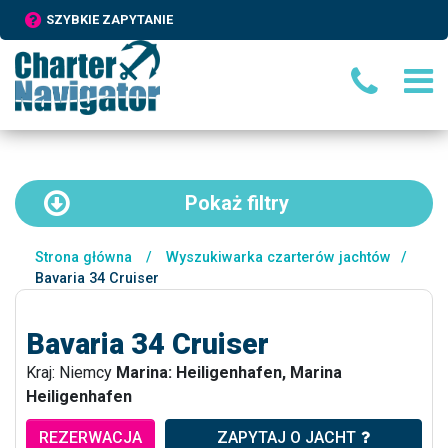
SZYBKIE ZAPYTANIE
Pokaż
filtry
Strona główna
/
Wyszukiwarka czarterów jachtów
/
Bavaria 34 Cruiser
Bavaria 34 Cruiser
Kraj: Niemcy
Marina: Heiligenhafen, Marina
Heiligenhafen
REZERWACJA
ZAPYTAJ O JACHT