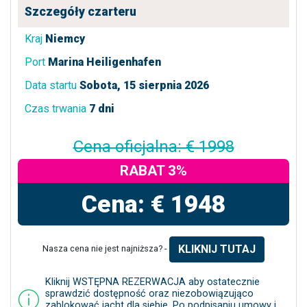
Szczegóły czarteru
Kraj
Niemcy
Port
Marina Heiligenhafen
Data startu
Sobota, 15 sierpnia 2026
Czas trwania
7 dni
Cena oficjalna: € 1998
RABAT 3%
Cena: € 1948
KLIKNIJ TUTAJ
Nasza cena nie jest najniższa? -
Kliknij WSTĘPNA REZERWACJA aby ostatecznie
sprawdzić dostępność oraz niezobowiązująco
zablokować jacht dla siebie. Po podpisaniu umowy i