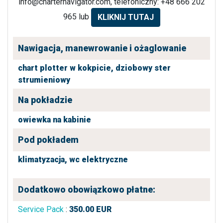
info@charternavigator.com
, telefoniczny: +48 666 202
965 lub
KLIKNIJ TUTAJ
Nawigacja, manewrowanie i ożaglowanie
chart plotter w kokpicie,
dziobowy ster
strumieniowy
Na pokładzie
owiewka na kabinie
Pod pokładem
klimatyzacja,
wc elektryczne
Dodatkowo obowiązkowo płatne:
Service Pack
:
350.00
EUR