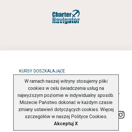
KURSY DOSZKALAJĄCE
W ramach naszej witryny stosujemy pliki
OBOWIĄZEK INFORMACYJNY
cookies w celu świadczenia usług na
najwyższym poziomie w indywidualny sposób.
POLITYKA PRYWATNOŚCI
O FIRMIE
KONTAKT
Możecie Państwo dokonać w każdym czasie
zmiany ustawień dotyczących cookies. Więcej
szczegółów w naszej
Polityce Cookies
.
Akceptuj X
Copyright © 2026 Charter Navigator