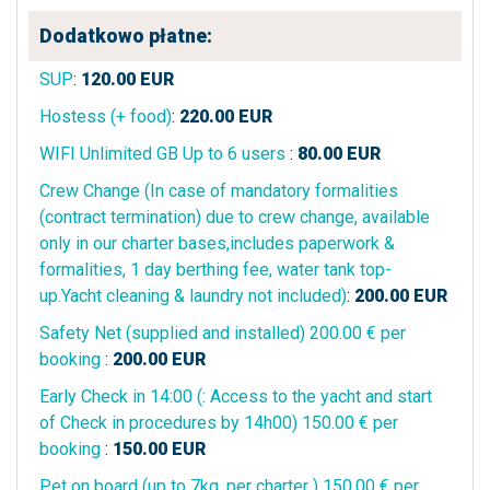
Dodatkowo płatne:
SUP
:
120.00
EUR
Hostess (+ food)
:
220.00
EUR
WIFI Unlimited GB Up to 6 users
:
80.00
EUR
Crew Change (In case of mandatory formalities
(contract termination) due to crew change, available
only in our charter bases,includes paperwork &
formalities, 1 day berthing fee, water tank top-
up.Yacht cleaning & laundry not included)
:
200.00
EUR
Safety Net (supplied and installed) 200.00 € per
booking
:
200.00
EUR
Early Check in 14:00 (: Access to the yacht and start
of Check in procedures by 14h00) 150.00 € per
booking
:
150.00
EUR
Pet on board (up to 7kg, per charter ) 150.00 € per