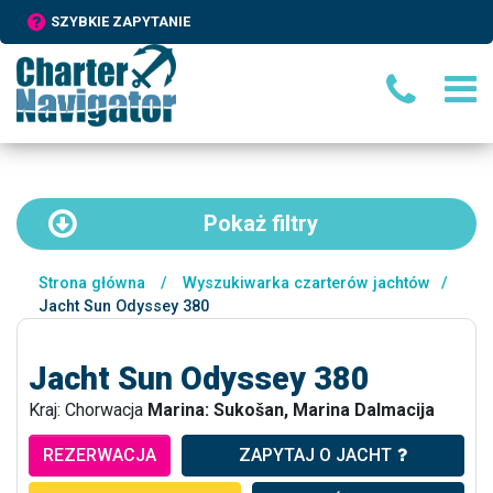
SZYBKIE ZAPYTANIE
Pokaż
filtry
Strona główna
/
Wyszukiwarka czarterów jachtów
/
Jacht Sun Odyssey 380
Jacht Sun Odyssey 380
Kraj: Chorwacja
Marina: Sukošan, Marina Dalmacija
REZERWACJA
ZAPYTAJ O JACHT