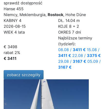
sprawdź dostępność
Hanse 455
Niemcy, Meklemburgia,
Rostock
, Hohe Düne
KABINY
4
DŁ.
14.04 m
2026-08-15
KOJE
8 + 2
WIEK
4 lata
OKRES
7 dni
Najbliższe terminy
(tydzień):
€ 3498
08.08
/
3411 €
15.08
/
rabat 2%
3411 €
22.08
/
3375 €
€ 3411
29.08
/
3167 €
05.09
/
3167 €
zobacz szczegóły