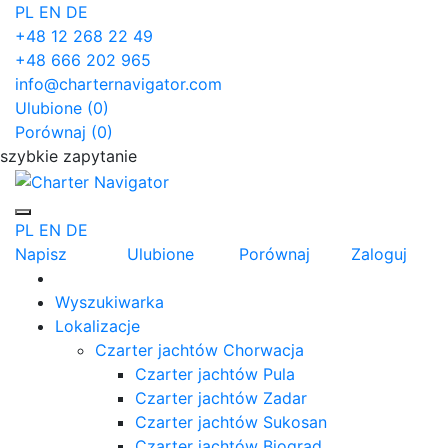
PL
EN
DE
+48 12 268 22 49
+48 666 202 965
info@charternavigator.com
Ulubione (
0
)
Porównaj (
0
)
szybkie zapytanie
PL
EN
DE
Napisz
Ulubione
Porównaj
Zaloguj
Wyszukiwarka
Lokalizacje
Czarter jachtów Chorwacja
Czarter jachtów Pula
Czarter jachtów Zadar
Czarter jachtów Sukosan
Czarter jachtów Biograd