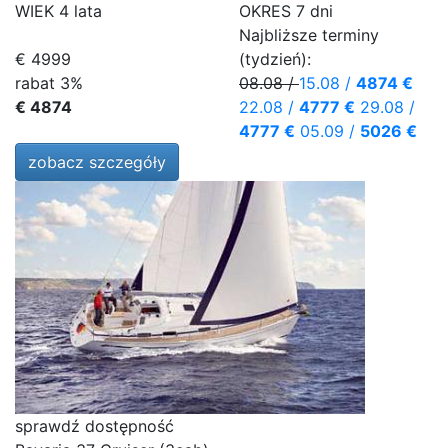
WIEK
4 lata
OKRES
7 dni
Najbliższe terminy
€ 4999
(tydzień):
rabat 3%
08.08
/
15.08
/
4874 €
€ 4874
22.08
/
4777 €
29.08
/
4777 €
05.09
/
5026 €
zobacz szczegóły
sprawdź dostępność