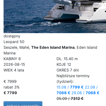
dostępny
Leopard 50
Seszele, Mahé,
The Eden Island Marina
, Eden Island
Marina
KABINY
6
DŁ.
15.40 m
2026-08-15
KOJE
12
WIEK
4 lata
OKRES
7 dni
Najbliższe terminy
€ 7999
(tydzień):
rabat 3%
15.08
/
7799 €
22.08
/
€ 7799
7068 €
29.08
/
7068 €
05.09
/
7312 €
zobacz szczegóły