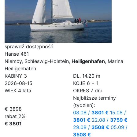
sprawdź dostępność
Hanse 461
Niemcy, Schleswig-Holstein,
Heiligenhafen
, Marina
Heiligenhafen
KABINY
3
DŁ.
14.20 m
2026-08-15
KOJE
6 + 1
WIEK
4 lata
OKRES
7 dni
Najbliższe terminy
(tydzień):
€ 3898
08.08
/
3801 €
15.08
/
rabat 2%
3801 €
22.08
/
3759 €
€ 3801
29.08
/
3508 €
05.09
/
3508 €