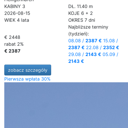
KABINY
3
DŁ.
11.40 m
2026-08-15
KOJE
6 + 2
WIEK
4 lata
OKRES
7 dni
Najbliższe terminy
(tydzień):
€ 2448
08.08
/
2387 €
15.08
/
rabat 2%
2387 €
22.08
/
2352 €
€ 2387
29.08
/
2143 €
05.09
/
2143 €
zobacz szczegóły
Pierwsza wpłata 30%