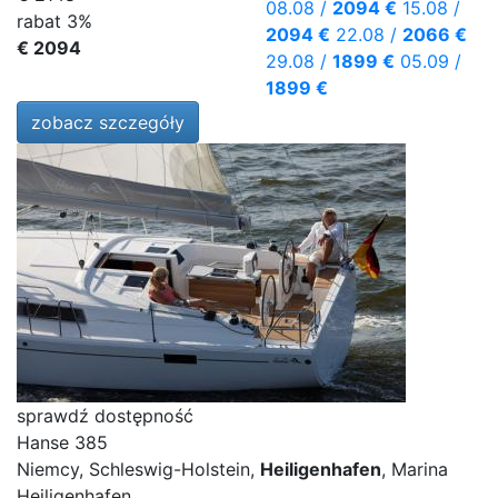
08.08
/
2094 €
15.08
/
rabat 3%
2094 €
22.08
/
2066 €
€ 2094
29.08
/
1899 €
05.09
/
1899 €
zobacz szczegóły
sprawdź dostępność
Hanse 385
Niemcy, Schleswig-Holstein,
Heiligenhafen
, Marina
Heiligenhafen