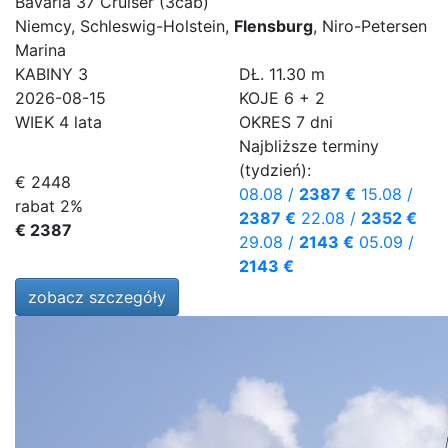
Bavaria 37 Cruiser (3cab)
Niemcy, Schleswig-Holstein,
Flensburg
, Niro-Petersen
Marina
KABINY
3
DŁ.
11.30 m
2026-08-15
KOJE
6 + 2
WIEK
4 lata
OKRES
7 dni
Najbliższe terminy
(tydzień):
€ 2448
08.08
/
2387 €
15.08
/
rabat 2%
2387 €
22.08
/
2352 €
€ 2387
29.08
/
2143 €
05.09
/
2143 €
zobacz szczegóły