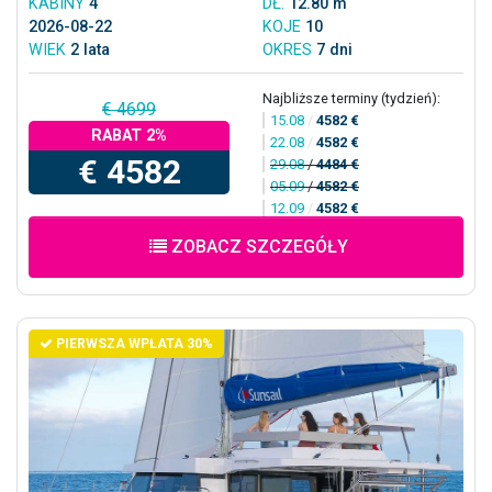
KABINY
4
DŁ.
12.80 m
2026-08-22
KOJE
10
WIEK
2 lata
OKRES
7 dni
Najbliższe terminy (tydzień):
€ 4699
15.08
/
4582 €
RABAT 2%
22.08
/
4582 €
€ 4582
29.08
/
4484 €
05.09
/
4582 €
12.09
/
4582 €
ZOBACZ SZCZEGÓŁY
PIERWSZA WPŁATA 30%