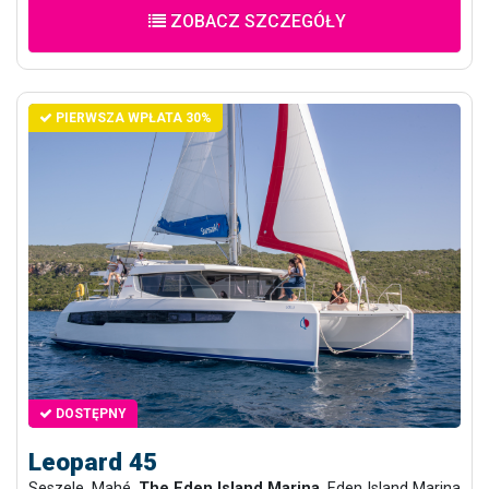
ZOBACZ SZCZEGÓŁY
PIERWSZA WPŁATA 30%
DOSTĘPNY
Leopard 45
Seszele, Mahé,
The Eden Island Marina
, Eden Island Marina