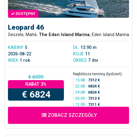
DOSTĘPNY
Leopard 46
Seszele, Mahé,
The Eden Island Marina
, Eden Island Marina
KABINY
5
DŁ.
13.90 m
2026-08-22
KOJE
11
WIEK
1 rok
OKRES
7 dni
Najbliższe terminy (tydzień):
€ 6999
15.08
/
7312 €
RABAT 3%
22.08
/
6824 €
€ 6824
29.08
/
6824 €
05.09
/
7312 €
12.09
/
7311 €
ZOBACZ SZCZEGÓŁY