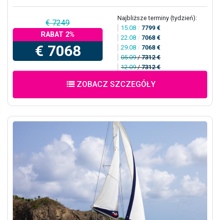
Najbliższe terminy (tydzień):
€ 7249
15.08
/
7799 €
RABAT 2%
22.08
/
7068 €
€ 7068
29.08
/
7068 €
05.09
/
7312 €
12.09
/
7312 €
ZOBACZ SZCZEGÓŁY