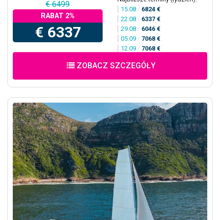
€ 6499
15.08
/
6824 €
RABAT 2%
22.08
/
6337 €
€ 6337
29.08
/
6046 €
05.09
/
7068 €
12.09
/
7068 €
ZOBACZ SZCZEGÓŁY