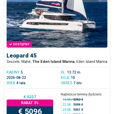
DOSTĘPNY
Leopard 45
Seszele, Mahé,
The Eden Island Marina
, Eden Island Marina
KABINY
5
DŁ.
13.72 m
2026-08-22
KOJE
10
WIEK
4 lata
OKRES
7 dni
Najbliższe terminy (tydzień):
€ 5227
15.08
/
5362 €
RABAT 3%
22.08
/
5096 €
€ 5096
29.08
/
5061 €