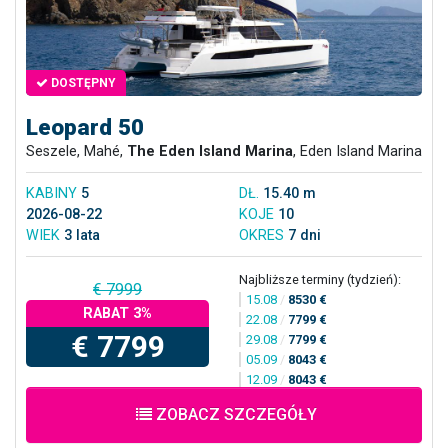
DOSTĘPNY
Leopard 50
Seszele, Mahé,
The Eden Island Marina
, Eden Island Marina
KABINY
5
DŁ.
15.40 m
2026-08-22
KOJE
10
WIEK
3 lata
OKRES
7 dni
Najbliższe terminy (tydzień):
€ 7999
15.08
/
8530 €
RABAT 3%
22.08
/
7799 €
€ 7799
29.08
/
7799 €
05.09
/
8043 €
12.09
/
8043 €
ZOBACZ SZCZEGÓŁY