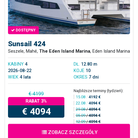
DOSTĘPNY
Sunsail 424
Seszele, Mahé,
The Eden Island Marina
, Eden Island Marina
KABINY
4
DŁ.
12.80 m
2026-08-22
KOJE
10
WIEK
4 lata
OKRES
7 dni
Najbliższe terminy (tydzień):
€ 4199
15.08
/
4192 €
RABAT 3%
22.08
/
4094 €
€ 4094
29.08
/
4094 €
05.09
/
4094 €
12.09
/
4094 €
ZOBACZ SZCZEGÓŁY