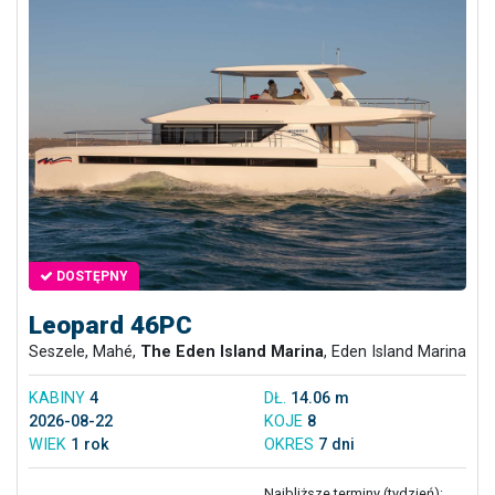
DOSTĘPNY
Leopard 46PC
Seszele, Mahé,
The Eden Island Marina
, Eden Island Marina
KABINY
4
DŁ.
14.06 m
2026-08-22
KOJE
8
WIEK
1 rok
OKRES
7 dni
Najbliższe terminy (tydzień):