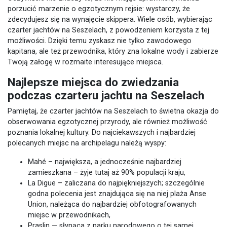
porzucić marzenie o egzotycznym rejsie: wystarczy, że
zdecydujesz się na wynajęcie skippera. Wiele osób, wybierając
czarter jachtów na Seszelach, z powodzeniem korzysta z tej
możliwości. Dzięki temu zyskasz nie tylko zawodowego
kapitana, ale też przewodnika, który zna lokalne wody i zabierze
Twoją załogę w rozmaite interesujące miejsca.
Najlepsze miejsca do zwiedzania
podczas czarteru jachtu na Seszelach
Pamiętaj, że czarter jachtów na Seszelach to świetna okazja do
obserwowania egzotycznej przyrody, ale również możliwość
poznania lokalnej kultury. Do najciekawszych i najbardziej
polecanych miejsc na archipelagu należą wyspy:
Mahé – największa, a jednocześnie najbardziej
zamieszkana – żyje tutaj aż 90% populacji kraju,
La Digue – zaliczana do najpiękniejszych; szczególnie
godna polecenia jest znajdująca się na niej plaża Anse
Union, należąca do najbardziej obfotografowanych
miejsc w przewodnikach,
Praslin — słynąca z parku narodowego o tej samej