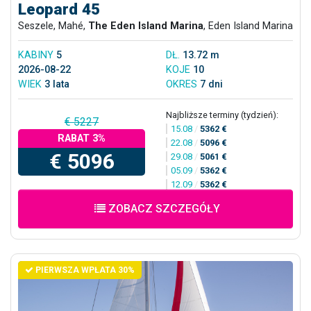
Leopard 45
Seszele, Mahé,
The Eden Island Marina
, Eden Island Marina
KABINY
5
DŁ.
13.72 m
2026-08-22
KOJE
10
WIEK
3 lata
OKRES
7 dni
Najbliższe terminy (tydzień):
€ 5227
15.08
/
5362 €
RABAT 3%
22.08
/
5096 €
€ 5096
29.08
/
5061 €
05.09
/
5362 €
12.09
/
5362 €
ZOBACZ SZCZEGÓŁY
PIERWSZA WPŁATA 30%