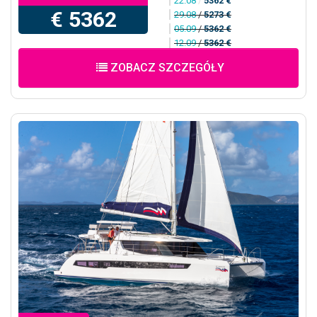
22.08
/
5362 €
€ 5362
29.08
/
5273 €
05.09
/
5362 €
12.09
/
5362 €
ZOBACZ SZCZEGÓŁY