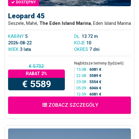
DOSTĘPNY
Leopard 45
Seszele, Mahé,
The Eden Island Marina
, Eden Island Marina
KABINY
5
DŁ.
13.72 m
2026-08-22
KOJE
10
WIEK
3 lata
OKRES
7 dni
Najbliższe terminy (tydzień):
€ 5732
15.08
/
6081 €
RABAT 2%
22.08
/
5589 €
€ 5589
29.08
/
5554 €
05.09
/
6046 €
12.09
/
6081 €
ZOBACZ SZCZEGÓŁY