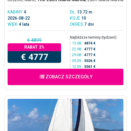
KABINY
4
DŁ.
13.72 m
2026-08-22
KOJE
10
WIEK
4 lata
OKRES
7 dni
Najbliższe terminy (tydzień):
€ 4899
15.08
/
4874 €
RABAT 2%
22.08
/
4777 €
€ 4777
29.08
/
4777 €
05.09
/
5026 €
12.09
/
5061 €
ZOBACZ SZCZEGÓŁY