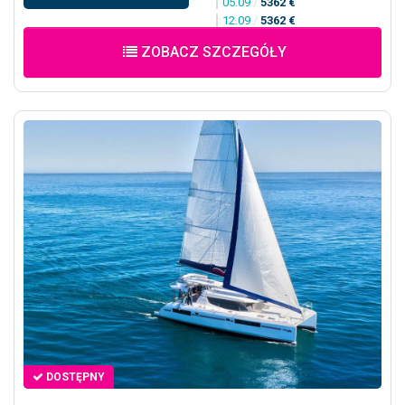
05.09
/
5362 €
12.09
/
5362 €
ZOBACZ SZCZEGÓŁY
DOSTĘPNY