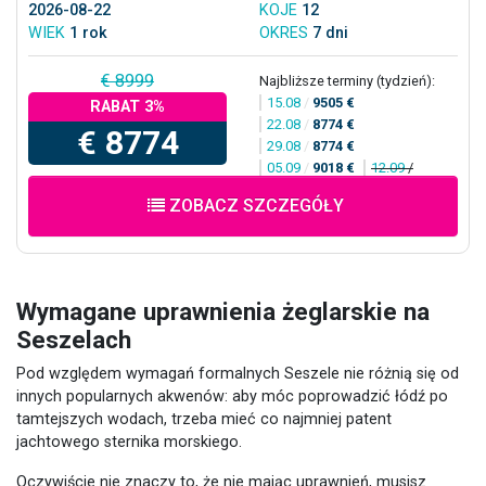
2026-08-22
KOJE
12
WIEK
1 rok
OKRES
7 dni
€ 8999
Najbliższe terminy (tydzień):
15.08
/
9505 €
RABAT 3%
22.08
/
8774 €
€ 8774
29.08
/
8774 €
05.09
/
9018 €
12.09
/
ZOBACZ SZCZEGÓŁY
Wymagane uprawnienia żeglarskie na
Seszelach
Pod względem wymagań formalnych Seszele nie różnią się od
innych popularnych akwenów: aby móc poprowadzić łódź po
tamtejszych wodach, trzeba mieć co najmniej patent
jachtowego sternika morskiego.
Oczywiście nie znaczy to, że nie mając uprawnień, musisz