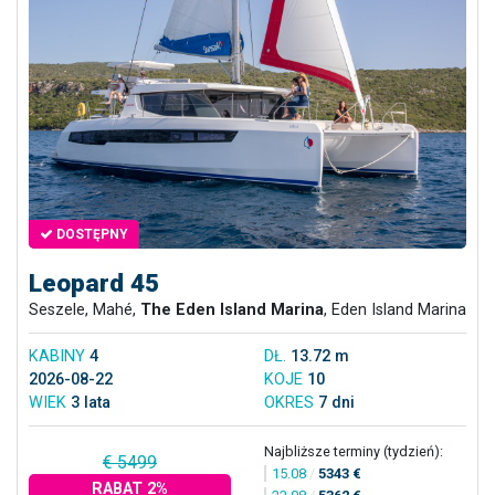
DOSTĘPNY
Leopard 45
Seszele, Mahé,
The Eden Island Marina
, Eden Island Marina
KABINY
4
DŁ.
13.72 m
2026-08-22
KOJE
10
WIEK
3 lata
OKRES
7 dni
Najbliższe terminy (tydzień):
€ 5499
15.08
/
5343 €
RABAT 2%