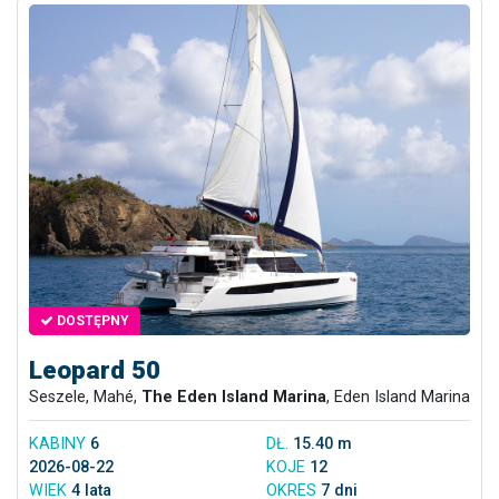
DOSTĘPNY
Leopard 50
Seszele, Mahé,
The Eden Island Marina
, Eden Island Marina
KABINY
6
DŁ.
15.40 m
2026-08-22
KOJE
12
WIEK
4 lata
OKRES
7 dni