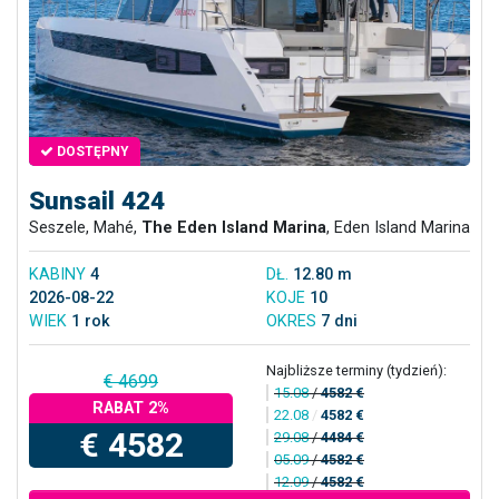
DOSTĘPNY
Sunsail 424
Seszele, Mahé,
The Eden Island Marina
, Eden Island Marina
KABINY
4
DŁ.
12.80 m
2026-08-22
KOJE
10
WIEK
1 rok
OKRES
7 dni
Najbliższe terminy (tydzień):
€ 4699
15.08
/
4582 €
RABAT 2%
22.08
/
4582 €
€ 4582
29.08
/
4484 €
05.09
/
4582 €
12.09
/
4582 €