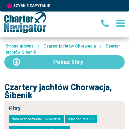
SZYBKIE ZAPYTANIE
Strona główna
/
Czarter jachtów Chorwacja
/
Czarter
jachtów Šibenik
Pokaż
filtry
Czartery jachtów Chorwacja,
Šibenik
Filtry
data rozpoczęcia: 15-08-2026
długość rejsu: 7