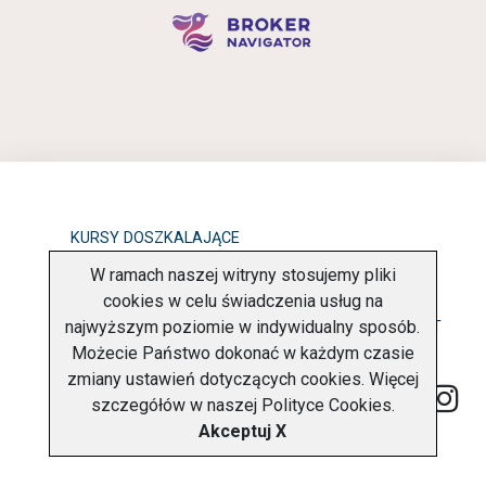
KURSY DOSZKALAJĄCE
W ramach naszej witryny stosujemy pliki
OBOWIĄZEK INFORMACYJNY
cookies w celu świadczenia usług na
najwyższym poziomie w indywidualny sposób.
POLITYKA PRYWATNOŚCI
O FIRMIE
KONTAKT
Możecie Państwo dokonać w każdym czasie
zmiany ustawień dotyczących cookies. Więcej
szczegółów w naszej
Polityce Cookies
.
Akceptuj X
Copyright © 2026 Charter Navigator