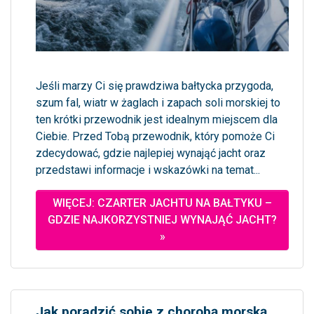
Jeśli marzy Ci się prawdziwa bałtycka przygoda,
szum fal, wiatr w żaglach i zapach soli morskiej to
ten krótki przewodnik jest idealnym miejscem dla
Ciebie. Przed Tobą przewodnik, który pomoże Ci
zdecydować, gdzie najlepiej wynająć jacht oraz
przedstawi informacje i wskazówki na temat...
WIĘCEJ: CZARTER JACHTU NA BAŁTYKU –
GDZIE NAJKORZYSTNIEJ WYNAJĄĆ JACHT?
»
Jak poradzić sobie z chorobą morską