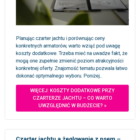
Planując czarter jachtu i porównując ceny
konkretnych armatorów, warto wziąć pod uwagę
koszty dodatkowe. Trzeba mieć na uwadze fakt, że
mogą one zupełnie zmienić poziom atrakcyjności
konkretnej oferty. Znajomość tematu pozwala łatwo
dokonać optymalnego wyboru. Poniżej...
WIĘCEJ: KOSZTY DODATKOWE PRZY
CZARTERZE JACHTU – CO WARTO
UWZGLĘDNIĆ W BUDŻECIE? »
Czarter jachtu a żeglowanie z psem –