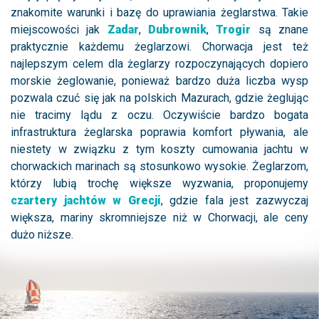
znakomite warunki i bazę do uprawiania żeglarstwa. Takie
miejscowości jak
Zadar
,
Dubrownik
,
Trogir
są znane
praktycznie każdemu żeglarzowi. Chorwacja jest też
najlepszym celem dla żeglarzy rozpoczynających dopiero
morskie żeglowanie, ponieważ bardzo duża liczba wysp
pozwala czuć się jak na polskich Mazurach, gdzie żeglując
nie tracimy lądu z oczu. Oczywiście bardzo bogata
infrastruktura żeglarska poprawia komfort pływania, ale
niestety w związku z tym koszty cumowania jachtu w
chorwackich marinach są stosunkowo wysokie. Żeglarzom,
którzy lubią trochę większe wyzwania, proponujemy
czartery jachtów w Grecji
, gdzie fala jest zazwyczaj
większa, mariny skromniejsze niż w Chorwacji, ale ceny
dużo niższe.