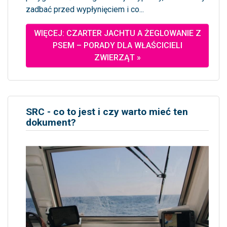
zadbać przed wypłynięciem i co...
WIĘCEJ: CZARTER JACHTU A ŻEGLOWANIE Z
PSEM – PORADY DLA WŁAŚCICIELI
ZWIERZĄT »
SRC - co to jest i czy warto mieć ten
dokument?