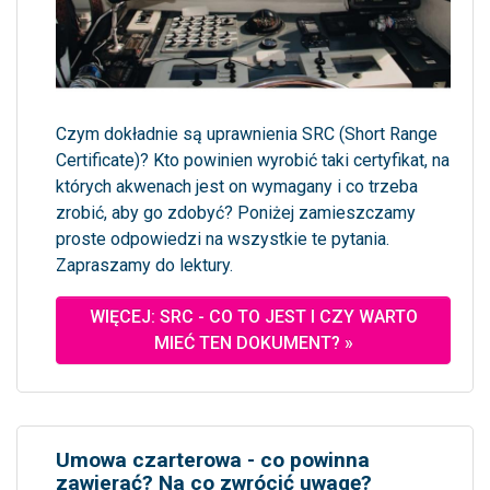
Czym dokładnie są uprawnienia SRC (Short Range
Certificate)? Kto powinien wyrobić taki certyfikat, na
których akwenach jest on wymagany i co trzeba
zrobić, aby go zdobyć? Poniżej zamieszczamy
proste odpowiedzi na wszystkie te pytania.
Zapraszamy do lektury.
WIĘCEJ: SRC - CO TO JEST I CZY WARTO
MIEĆ TEN DOKUMENT? »
Umowa czarterowa - co powinna
zawierać? Na co zwrócić uwagę?