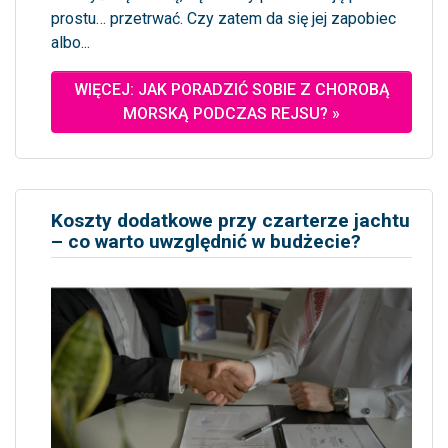
prostu… przetrwać. Czy zatem da się jej zapobiec
albo...
WIĘCEJ: JAK PORADZIĆ SOBIE Z CHOROBĄ
MORSKĄ PODCZAS REJSU? »
Koszty dodatkowe przy czarterze jachtu
– co warto uwzględnić w budżecie?