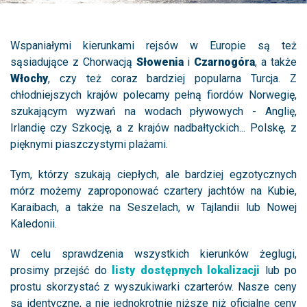
Wspaniałymi kierunkami rejsów w Europie są też
sąsiadujące z Chorwacją
Słowenia
i
Czarnogóra
, a także
Włochy
, czy też coraz bardziej popularna Turcja. Z
chłodniejszych krajów polecamy pełną fiordów Norwegię,
szukającym wyzwań na wodach pływowych - Anglię,
Irlandię czy Szkocję, a z krajów nadbałtyckich... Polskę, z
pięknymi piaszczystymi plażami.
Tym, którzy szukają ciepłych, ale bardziej egzotycznych
mórz możemy zaproponować czartery jachtów na Kubie,
Karaibach, a także na Seszelach, w Tajlandii lub Nowej
Kaledonii.
W celu sprawdzenia wszystkich kierunków żeglugi,
prosimy przejść do
listy dostępnych lokalizacji
lub po
prostu skorzystać z wyszukiwarki czarterów. Nasze ceny
są identyczne, a nie jednokrotnie niższe niż oficjalne ceny