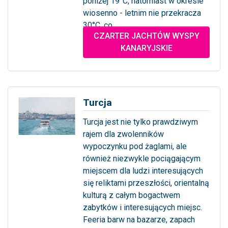
poniżej 19°C, natomiast w okresie
wiosenno - letnim nie przekracza
30°C, co...
CZARTER JACHTÓW WYSPY
... więcej
KANARYJSKIE
Turcja
Turcja jest nie tylko prawdziwym
rajem dla zwolenników
wypoczynku pod żaglami, ale
również niezwykle pociągającym
miejscem dla ludzi interesujących
się reliktami przeszłości, orientalną
kulturą z całym bogactwem
zabytków i interesujących miejsc.
Feeria barw na bazarze, zapach