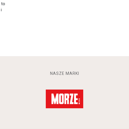
 to
i
NASZE MARKI