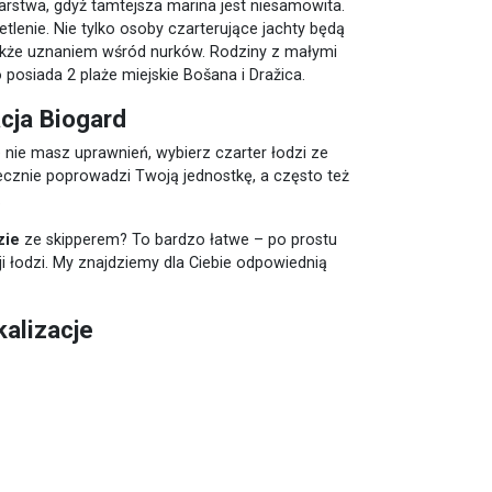
rstwa, gdyż tamtejsza marina jest niesamowita.
lenie. Nie tylko osoby czarterujące jachty będą
także uznaniem wśród nurków. Rodziny z małymi
posiada 2 plaże miejskie Bošana i Dražica.
cja Biogard
le nie masz uprawnień, wybierz czarter łodzi ze
iecznie poprowadzi Twoją jednostkę, a często też
.
zie
ze skipperem? To bardzo łatwe – po prostu
łodzi. My znajdziemy dla Ciebie odpowiednią
kalizacje