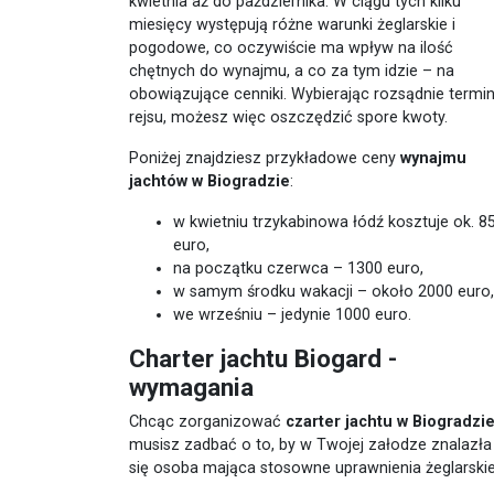
kwietnia aż do października. W ciągu tych kilku
miesięcy występują różne warunki żeglarskie i
pogodowe, co oczywiście ma wpływ na ilość
chętnych do wynajmu, a co za tym idzie – na
obowiązujące cenniki. Wybierając rozsądnie termi
rejsu, możesz więc oszczędzić spore kwoty.
Poniżej znajdziesz przykładowe ceny
wynajmu
jachtów w Biogradzie
:
w kwietniu trzykabinowa łódź kosztuje ok. 8
euro,
na początku czerwca – 1300 euro,
w samym środku wakacji – około 2000 euro,
we wrześniu – jedynie 1000 euro.
Charter jachtu Biogard -
wymagania
Chcąc zorganizować
czarter jachtu w Biogradzi
musisz zadbać o to, by w Twojej załodze znalazła
się osoba mająca stosowne uprawnienia żeglarski