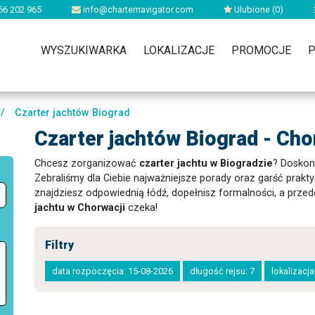
66 202 965
info@charternavigator.com
Ulubione (
0
)
WYSZUKIWARKA
LOKALIZACJE
PROMOCJE
P
/
Czarter jachtów Biograd
Czarter jachtów Biograd - Cho
Chcesz zorganizować
czarter jachtu w Biogradzie
? Doskona
Zebraliśmy dla Ciebie najważniejsze porady oraz garść prak
znajdziesz odpowiednią łódź, dopełnisz formalności, a prze
jachtu w Chorwacji
czeka!
Filtry
data rozpoczęcia: 15-08-2026
długość rejsu: 7
lokalizacj