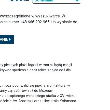
Domyślnie
o wyszczególnione w wyszukiwarce. W
n na numer +48 666 202 965 lub wysłanie do
ANIE
cy pięknych plaż i kąpieli w morzu będą mogli
aktywne spędzanie czas także znajda coś dla
u może pochwalić się piękną architekturą, w
ecamy zajrzeć również do Muzeum
y z zatopionego weneckiego statku z XVI wieku.
ściele św. Anastazji oraz ulicę króla Kolomana.