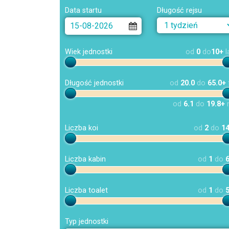
Data startu
Długość rejsu
Wiek jednostki
od
0
do
10+
l
Długość jednostki
od
20.0
do
65.0+
od
6.1
do
19.8+
Liczba koi
od
2
do
1
Liczba kabin
od
1
do
Liczba toalet
od
1
do
Typ jednostki