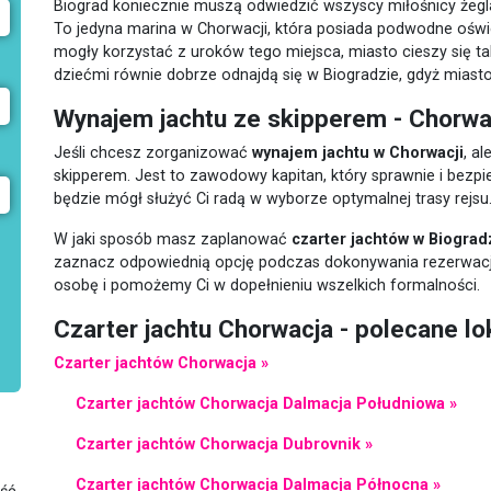
Biograd koniecznie muszą odwiedzić wszyscy miłośnicy żegla
To jedyna marina w Chorwacji, która posiada podwodne oświet
mogły korzystać z uroków tego miejsca, miasto cieszy się 
dziećmi równie dobrze odnajdą się w Biogradzie, gdyż miasto 
Wynajem jachtu ze skipperem - Chorwa
Jeśli chcesz zorganizować
wynajem jachtu w Chorwacji
, a
skipperem. Jest to zawodowy kapitan, który sprawnie i bezp
będzie mógł służyć Ci radą w wyborze optymalnej trasy rejsu
W jaki sposób masz zaplanować
czarter jachtów w Biograd
zaznacz odpowiednią opcję podczas dokonywania rezerwacji 
osobę i pomożemy Ci w dopełnieniu wszelkich formalności.
Czarter jachtu Chorwacja - polecane lo
Czarter jachtów Chorwacja »
Czarter jachtów Chorwacja Dalmacja Południowa »
Czarter jachtów Chorwacja Dubrovnik »
Czarter jachtów Chorwacja Dalmacja Północna »