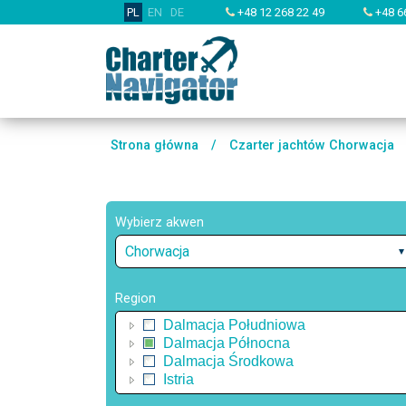
PL
EN
DE
+48 12 268 22 49
+48 6
Strona główna
/
Czarter jachtów Chorwacja
Wybierz akwen
Chorwacja
Region
Dalmacja Południowa
Dalmacja Północna
Dalmacja Środkowa
Istria