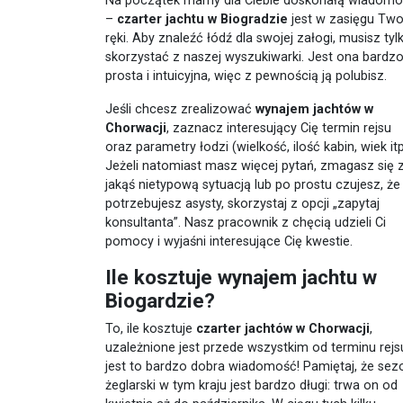
Na początek mamy dla Ciebie doskonałą wiadom
–
czarter jachtu w Biogradzie
jest w zasięgu Two
ręki. Aby znaleźć łódź dla swojej załogi, musisz tyl
skorzystać z naszej wyszukiwarki. Jest ona bardz
prosta i intuicyjna, więc z pewnością ją polubisz.
Jeśli chcesz zrealizować
wynajem jachtów w
Chorwacji
, zaznacz interesujący Cię termin rejsu
oraz parametry łodzi (wielkość, ilość kabin, wiek itp
Jeżeli natomiast masz więcej pytań, zmagasz się 
jakąś nietypową sytuacją lub po prostu czujesz, że
potrzebujesz asysty, skorzystaj z opcji „zapytaj
konsultanta”. Nasz pracownik z chęcią udzieli Ci
pomocy i wyjaśni interesujące Cię kwestie.
Ile kosztuje wynajem jachtu w
Biogardzie?
To, ile kosztuje
czarter jachtów w Chorwacji
,
uzależnione jest przede wszystkim od terminu rejsu
jest to bardzo dobra wiadomość! Pamiętaj, że sez
żeglarski w tym kraju jest bardzo długi: trwa on od