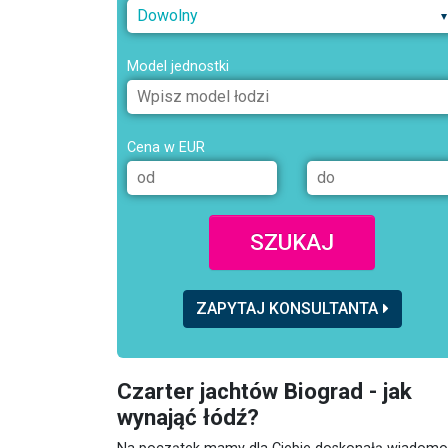
Dowolny
Model jednostki
Cena w EUR
SZUKAJ
ZAPYTAJ KONSULTANTA
Czarter jachtów Biograd - jak
wynająć łódź?