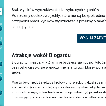
Brak wyników wyszukiwania dla wybranych kryteriów.
Posiadamy dodatkowo jachty, które nie są bezpośredni
przypadku braku wyników wyszukiwania prosimy o telefo
at
nas zapytania:
WYŚLIJ ZAPYT
ft
m
Atrakcje wokół Biogardu
4+
Biograd to miejsce, w którym nie będziesz się nudzić. Miłośni
beztrosko cieszyć się wypoczynkiem, a turyści, którzy wolą 
siebie.
6+
Miasto było kiedyś siedzibą królów chorwackich, dzięki czem
szczególności warto udać się na odnowioną starówkę. Pol
5+
Etnograficznego, gdzie będziecie mogli zobaczyć przedmiot
Spacerując po Biogradzie można także zobaczyć ołtarze w ko