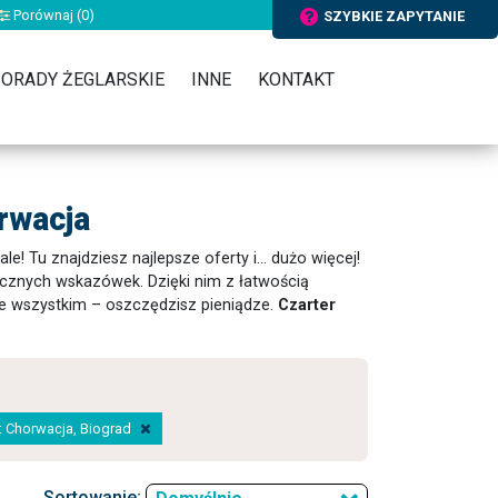
Porównaj (
0
)
SZYBKIE ZAPYTANIE
ORADY ŻEGLARSKIE
INNE
KONTAKT
rwacja
le! Tu znajdziesz najlepsze oferty i... dużo więcej!
tycznych wskazówek. Dzięki nim z łatwością
de wszystkim – oszczędzisz pieniądze.
Czarter
a: Chorwacja, Biograd
Sortowanie: