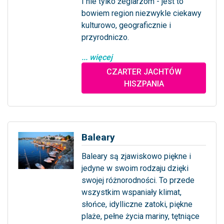
I nie tylko żeglarzom - jest to
bowiem region niezwykle ciekawy
kulturowo, geograficznie i
przyrodniczo.
... więcej
CZARTER JACHTÓW
HISZPANIA
Baleary
Baleary są zjawiskowo piękne i
jedyne w swoim rodzaju dzięki
swojej różnorodności. To przede
wszystkim wspaniały klimat,
słońce, idylliczne zatoki, piękne
plaże, pełne życia mariny, tętniące