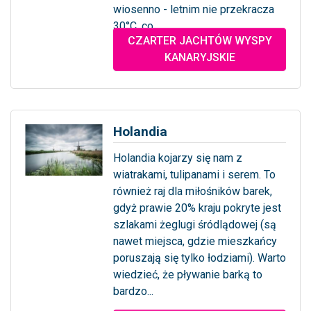
wiosenno - letnim nie przekracza
30°C, co...
CZARTER JACHTÓW WYSPY
... więcej
KANARYJSKIE
Holandia
Holandia kojarzy się nam z
wiatrakami, tulipanami i serem. To
również raj dla miłośników barek,
gdyż prawie 20% kraju pokryte jest
szlakami żeglugi śródlądowej (są
nawet miejsca, gdzie mieszkańcy
poruszają się tylko łodziami). Warto
wiedzieć, że pływanie barką to
bardzo...