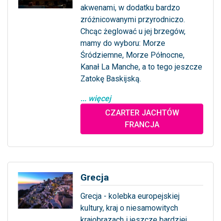
akwenami, w dodatku bardzo
zróżnicowanymi przyrodniczo.
Chcąc żeglować u jej brzegów,
mamy do wyboru: Morze
Śródziemne, Morze Północne,
Kanał La Manche, a to tego jeszcze
Zatokę Baskijską.
... więcej
CZARTER JACHTÓW
FRANCJA
Grecja
Grecja - kolebka europejskiej
kultury, kraj o niesamowitych
krajobrazach i jeszcze bardziej