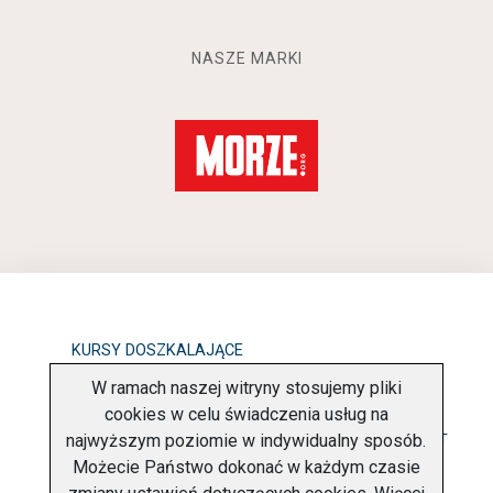
NASZE MARKI
KURSY DOSZKALAJĄCE
W ramach naszej witryny stosujemy pliki
OBOWIĄZEK INFORMACYJNY
cookies w celu świadczenia usług na
najwyższym poziomie w indywidualny sposób.
POLITYKA PRYWATNOŚCI
O FIRMIE
KONTAKT
Możecie Państwo dokonać w każdym czasie