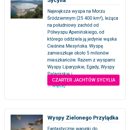
Sycylia
Największa wyspa na Morzu
Śródziemnym (25 400 km²), leżąca
na południowy zachód od
Półwyspu Apenińskiego, od
którego oddziela ją jedynie wąska
Cieśnina Mesyńska. Wyspę
zamieszkuje około 5 milionów
mieszkańców. Razem z wyspami:
Wyspy Liparyjskie, Egady, Wyspy
Pelagijskie i...
CZARTER JACHTÓW SYCYLIA
... więcej
Wyspy Zielonego Przylądka
Fantastyczne warunki do