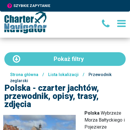
SZYBKIE ZAPYTANIE
Pokaż
filtry
Strona główna
/
Lista lokalizacji
/
Przewodnik
żeglarski
Polska - czarter jachtów,
przewodnik, opisy, trasy,
zdjęcia
Polska
Wybrzeże
Morza Bałtyckiego i
Pojezierze