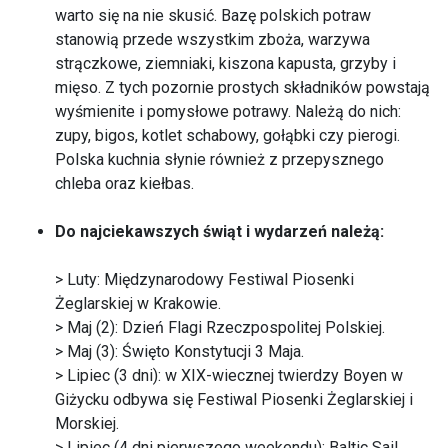
warto się na nie skusić. Bazę polskich potraw
stanowią przede wszystkim zboża, warzywa
strączkowe, ziemniaki, kiszona kapusta, grzyby i
mięso. Z tych pozornie prostych składników powstają
wyśmienite i pomysłowe potrawy. Należą do nich:
zupy, bigos, kotlet schabowy, gołąbki czy pierogi.
Polska kuchnia słynie również z przepysznego
chleba oraz kiełbas.
Do najciekawszych świąt i wydarzeń należą:
> Luty: Międzynarodowy Festiwal Piosenki
Żeglarskiej w Krakowie.
> Maj (2): Dzień Flagi Rzeczpospolitej Polskiej.
> Maj (3): Święto Konstytucji 3 Maja.
> Lipiec (3 dni): w XIX-wiecznej twierdzy Boyen w
Giżycku odbywa się Festiwal Piosenki Żeglarskiej i
Morskiej.
> Lipiec (4 dni pierwszego weekendu): Baltic Sail