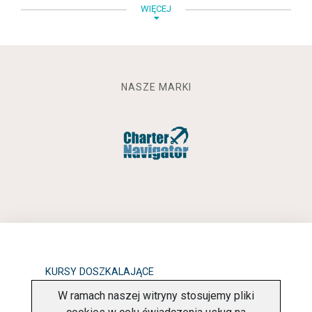
WIĘCEJ
NASZE MARKI
KURSY DOSZKALAJĄCE
W ramach naszej witryny stosujemy pliki
OBOWIĄZEK INFORMACYJNY