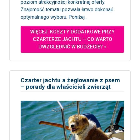
poziom atrakcyjności konkretnej oferty.
Znajomość tematu pozwala łatwo dokonać
optymalnego wyboru. Poniżej...
WIĘCEJ: KOSZTY DODATKOWE PRZY
CZARTERZE JACHTU – CO WARTO
UWZGLĘDNIĆ W BUDŻECIE? »
Czarter jachtu a żeglowanie z psem
– porady dla właścicieli zwierząt