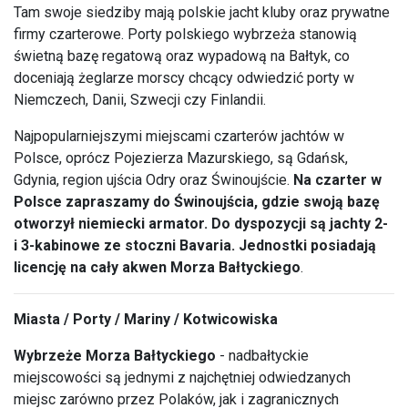
Tam swoje siedziby mają polskie jacht kluby oraz prywatne
firmy czarterowe. Porty polskiego wybrzeża stanowią
świetną bazę regatową oraz wypadową na Bałtyk, co
doceniają żeglarze morscy chcący odwiedzić porty w
Niemczech, Danii, Szwecji czy Finlandii.
Najpopularniejszymi miejscami czarterów jachtów w
Polsce, oprócz Pojezierza Mazurskiego, są Gdańsk,
Gdynia, region ujścia Odry oraz Świnoujście.
Na czarter w
Polsce zapraszamy do Świnoujścia, gdzie swoją bazę
otworzył niemiecki armator. Do dyspozycji są jachty 2-
i 3-kabinowe ze stoczni Bavaria. Jednostki posiadają
licencję na cały akwen Morza Bałtyckiego
.
Miasta / Porty / Mariny / Kotwicowiska
Wybrzeże Morza Bałtyckiego
- nadbałtyckie
miejscowości są jednymi z najchętniej odwiedzanych
miejsc zarówno przez Polaków, jak i zagranicznych