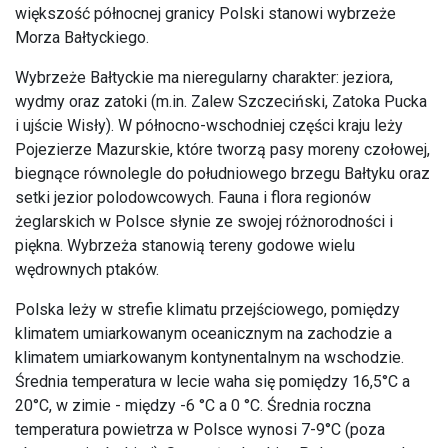
większość północnej granicy Polski stanowi wybrzeże
Morza Bałtyckiego.
Wybrzeże Bałtyckie ma nieregularny charakter: jeziora,
wydmy oraz zatoki (m.in. Zalew Szczeciński, Zatoka Pucka
i ujście Wisły). W północno-wschodniej części kraju leży
Pojezierze Mazurskie, które tworzą pasy moreny czołowej,
biegnące równolegle do południowego brzegu Bałtyku oraz
setki jezior polodowcowych. Fauna i flora regionów
żeglarskich w Polsce słynie ze swojej różnorodności i
piękna. Wybrzeża stanowią tereny godowe wielu
wędrownych ptaków.
Polska leży w strefie klimatu przejściowego, pomiędzy
klimatem umiarkowanym oceanicznym na zachodzie a
klimatem umiarkowanym kontynentalnym na wschodzie.
Średnia temperatura w lecie waha się pomiędzy 16,5°C a
20°C, w zimie - między -6 °C a 0 °C. Średnia roczna
temperatura powietrza w Polsce wynosi 7-9°C (poza