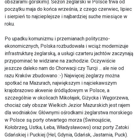
obszarami górskimi). Sezon żeglarski w Polsce trwa od
początku maja do końca września, z czego czerwiec, lipiec
i sierpień to najcieplejsze i najbardziej suche miesiące w
roku.
Po upadku komunizmu i przemianach polityczno-
ekonomicznych, Polska rozbudowała i wciąż modernizuje
infrastrukturę żeglarską, a usługi czarteru jachtów zaczynają
przypominać te widziane na zachodzie. Oczywiście
jeszcze daleko nam do Chorwacji czy Turcji ... ale nie od
razu Kraków zbudowano :-) Najwięcej żeglarzy można
spotkać na Mazurach, największym i najciekawszym
krajobrazowo akwenie śródlądowym w Polsce, a
szczególnie w okolicach Mikołajek, Giżycka i Węgorzewa,
chociaż cały obszar Wielkich Jezior Mazurskich jest rajem
dla wodniaków. Głównymi ośrodkami żeglarstwa morskiego
w Polsce są porty otwartego morza (Świnoujście,
Kołobrzeg, Ustka, Łeba, Władysławowo) oraz porty Zatoki
Gdańskiej i Puckiej (Hel, Gdynia, Gdańsk, Jastarnia, Puck).