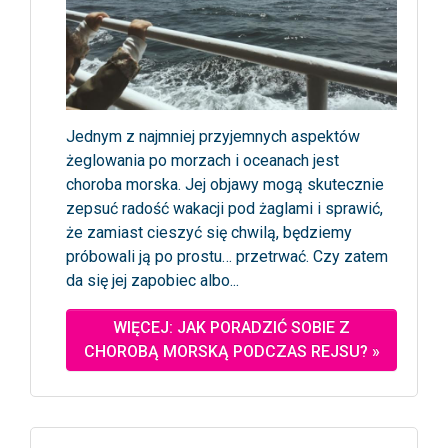
Jednym z najmniej przyjemnych aspektów
żeglowania po morzach i oceanach jest
choroba morska. Jej objawy mogą skutecznie
zepsuć radość wakacji pod żaglami i sprawić,
że zamiast cieszyć się chwilą, będziemy
próbowali ją po prostu… przetrwać. Czy zatem
da się jej zapobiec albo...
WIĘCEJ: JAK PORADZIĆ SOBIE Z
CHOROBĄ MORSKĄ PODCZAS REJSU? »