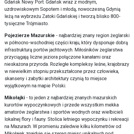
Gdańsk Nowy Port. Gdańsk wraz z modnym,
uzdrowiskowym Sopotem i młodą, nowoczesną Gdynią
leżą na wybrzeżu Zatoki Gdańskiej i tworzą blisko 800-
tysięczne Trójmiasto.
Pojezierze Mazurskie
- najbardziej znany region żeglarski
w północno-wschodniej części kraju, który dysponuje dobrą
infrastrukturą portów jachtowych. Miłośników żeglarstwa
przyciągają liczne jeziora połączone kanałami oraz
nieskażona przyroda. Rozległe kompleksy leśne, krajobrazy
w niewielkim stopniu przekształcone przez człowieka,
skanseny i zabytki architektury czynią to miejsce
wyjątkowym na mapie Polski.
Mikołajki
- to jeden z najbardziej znanych mazurskich
kurortów wypoczynkowych i przede wszystkim mekka
amatorów żeglarstwa i sportów wodnych oraz wielbicieli
lokalnej flory i fauny. Stolica letniego wypoczynku i rekreacji
na Mazurach. W promieniu zaledwie kilku kilometrów od
Mikołajek znajduje się szereg miejsc unikalnych pod