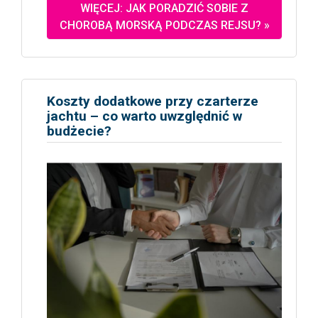
WIĘCEJ: JAK PORADZIĆ SOBIE Z
CHOROBĄ MORSKĄ PODCZAS REJSU? »
Koszty dodatkowe przy czarterze
jachtu – co warto uwzględnić w
budżecie?