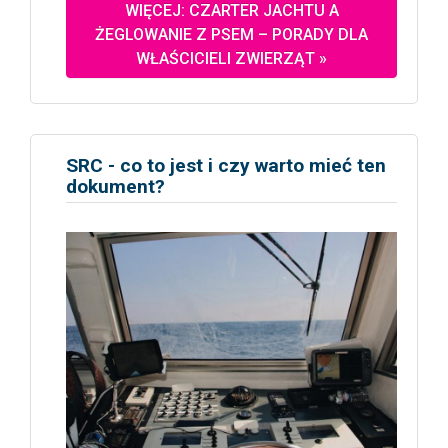
WIĘCEJ: CZARTER JACHTU A
ŻEGLOWANIE Z PSEM – PORADY DLA
WŁAŚCICIELI ZWIERZĄT »
SRC - co to jest i czy warto mieć ten
dokument?