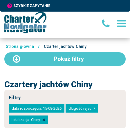
SZYBKIE ZAPYTANIE
Strona główna
/
Czarter jachtów Chiny
Pokaż
filtry
Czartery jachtów Chiny
Filtry
data rozpoczęcia: 15-08-2026
długość rejsu: 7
lokalizacja: Chiny