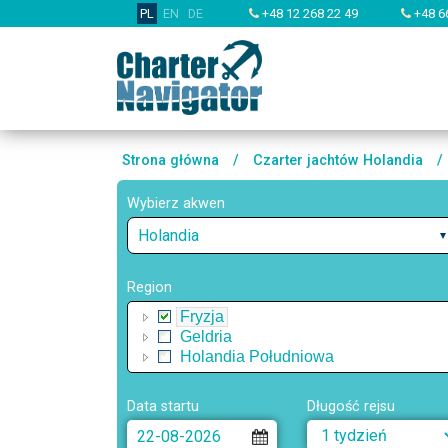
PL
EN
DE
+48 12 268 22 49
+48 6
Strona główna
/
Czarter jachtów Holandia
/
Wybierz akwen
Holandia
Region
Fryzja
Geldria
Holandia Południowa
Data startu
Długość rejsu