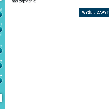
nas zapytania:
at
WYŚLIJ ZAPYT
ft
m
4+
6+
5+