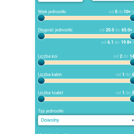
Wiek jednostki
od
0
do
10+
l
Długość jednostki
od
20.0
do
65.0+
od
6.1
do
19.8+
Liczba koi
od
2
do
1
Liczba kabin
od
1
do
Liczba toalet
od
1
do
Typ jednostki
Dowolny