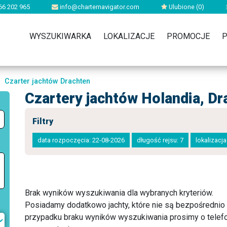
66 202 965
info@charternavigator.com
Ulubione (
0
)
WYSZUKIWARKA
LOKALIZACJE
PROMOCJE
P
Czarter jachtów Drachten
Czartery jachtów Holandia, Dr
Filtry
data rozpoczęcia: 22-08-2026
długość rejsu: 7
lokalizacj
Brak wyników wyszukiwania dla wybranych kryteriów.
Posiadamy dodatkowo jachty, które nie są bezpośredni
przypadku braku wyników wyszukiwania prosimy o telefo