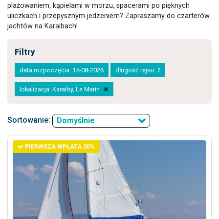
plażowaniem, kąpielami w morzu, spacerami po pięknych
uliczkach i przepysznym jedzeniem? Zapraszamy do czarterów
jachtów na Karaibach!
Filtry
data rozpoczęcia: 15-08-2026
długość rejsu: 7
lokalizacja: Karaiby, Le Marin
Sortowanie:
Domyślnie
PIERWSZA WPŁATA 30%