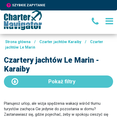
SZYBKIE ZAPYTANIE
Strona główna
/
Czarter jachtów Karaiby
/
Czarter
jachtów Le Marin
Czartery jachtów Le Marin -
Karaiby
Pokaż
filtry
Planujesz urlop, ale wizja spędzenia wakacji wśród tłumu
turystów zachęca Cie jedynie do pozostania w domu?
Zastanawiasz się, gdzie pojechać, żeby w spokoju cieszyć się