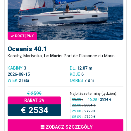
DOSTĘPNY
Oceanis 40.1
Karaiby, Martynika,
Le Marin
, Port de Plaisance du Marin
KABINY
3
DŁ.
12.87 m
2026-08-15
KOJE
6
WIEK
2 lata
OKRES
7 dni
€ 2599
Najbliższe terminy (tydzień):
08.08
/
15.08
/
2534 €
RABAT 3%
22.08
/
2534 €
€ 2534
29.08
/
2729 €
05.09
/
2729 €
ZOBACZ SZCZEGÓŁY