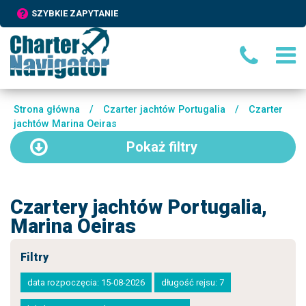
SZYBKIE ZAPYTANIE
Strona główna
/
Czarter jachtów Portugalia
/
Czarter
jachtów Marina Oeiras
Pokaż
filtry
Czartery jachtów Portugalia,
Marina Oeiras
Filtry
data rozpoczęcia: 15-08-2026
długość rejsu: 7