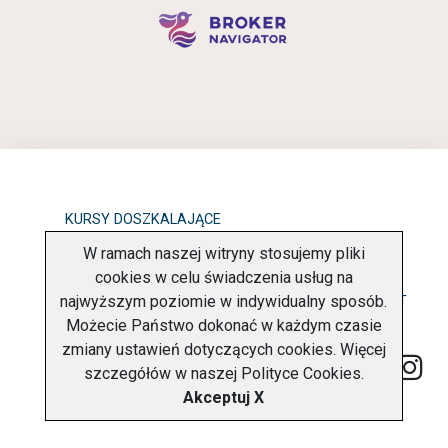
KURSY DOSZKALAJĄCE
W ramach naszej witryny stosujemy pliki
OBOWIĄZEK INFORMACYJNY
cookies w celu świadczenia usług na
najwyższym poziomie w indywidualny sposób.
POLITYKA PRYWATNOŚCI
O FIRMIE
KONTAKT
Możecie Państwo dokonać w każdym czasie
zmiany ustawień dotyczących cookies. Więcej
szczegółów w naszej
Polityce Cookies
.
Akceptuj X
Copyright © 2026 Charter Navigator