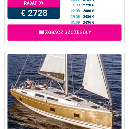
RABAT 3%
15.08
/
2728 €
€ 2728
22.08
/
2686 €
29.08
/
2436 €
05.09
/
2436 €
ZOBACZ SZCZEGÓŁY