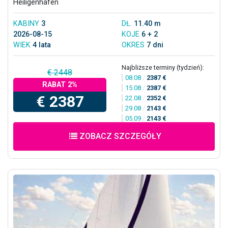
Heiligenhafen
KABINY
3
DŁ.
11.40 m
2026-08-15
KOJE
6 + 2
WIEK
4 lata
OKRES
7 dni
Najbliższe terminy (tydzień):
€ 2448
08.08
/
2387 €
RABAT 2%
15.08
/
2387 €
€ 2387
22.08
/
2352 €
29.08
/
2143 €
05.09
/
2143 €
ZOBACZ SZCZEGÓŁY