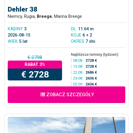
Dehler 38
Niemcy, Rugia,
Breege
, Marina Breege
KABINY
3
DŁ.
11.64 m
2026-08-15
KOJE
6 + 2
WIEK
5 lat
OKRES
7 dni
Najbliższe terminy (tydzień):
€ 2798
08.08
/
2728 €
RABAT 3%
15.08
/
2728 €
€ 2728
22.08
/
2686 €
29.08
/
2436 €
05.09
/
2436 €
ZOBACZ SZCZEGÓŁY