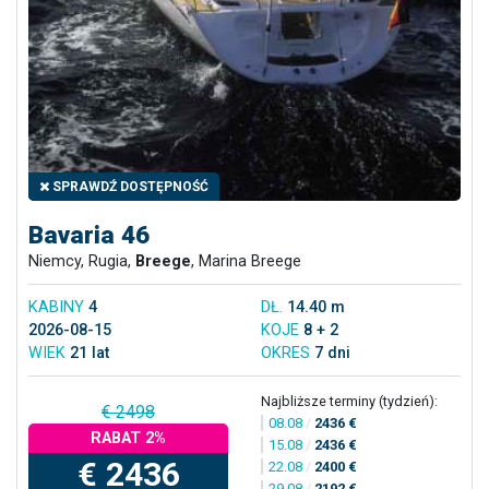
SPRAWDŹ DOSTĘPNOŚĆ
Bavaria 46
Niemcy, Rugia,
Breege
, Marina Breege
KABINY
4
DŁ.
14.40 m
2026-08-15
KOJE
8 + 2
WIEK
21 lat
OKRES
7 dni
Najbliższe terminy (tydzień):
€ 2498
08.08
/
2436 €
RABAT 2%
15.08
/
2436 €
€ 2436
22.08
/
2400 €
29.08
/
2192 €