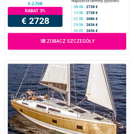
Najbliższe terminy (tydzień):
€ 2798
08.08
/
2728 €
RABAT 3%
15.08
/
2728 €
€ 2728
22.08
/
2686 €
29.08
/
2436 €
05.09
/
2436 €
ZOBACZ SZCZEGÓŁY