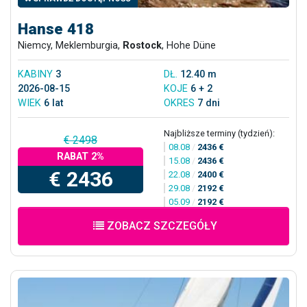
Hanse 418
Niemcy, Meklemburgia,
Rostock
, Hohe Düne
KABINY
3
DŁ.
12.40 m
2026-08-15
KOJE
6 + 2
WIEK
6 lat
OKRES
7 dni
Najbliższe terminy (tydzień):
€ 2498
08.08
/
2436 €
RABAT 2%
15.08
/
2436 €
€ 2436
22.08
/
2400 €
29.08
/
2192 €
05.09
/
2192 €
ZOBACZ SZCZEGÓŁY