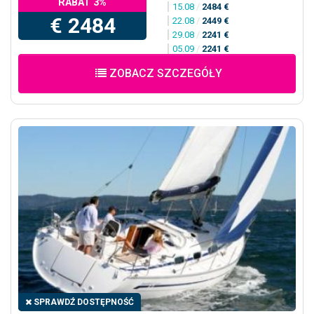
RABAT 3%
15.08
/
2484 €
€ 2484
22.08
/
2449 €
29.08
/
2241 €
05.09
/
2241 €
ZOBACZ SZCZEGÓŁY
SPRAWDŹ DOSTĘPNOŚĆ