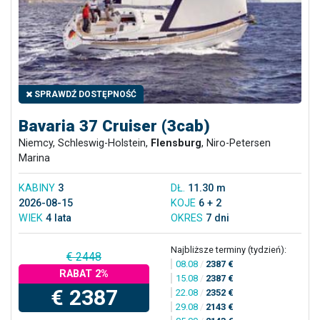
SPRAWDŹ DOSTĘPNOŚĆ
Bavaria 37 Cruiser (3cab)
Niemcy, Schleswig-Holstein,
Flensburg
, Niro-Petersen
Marina
KABINY
3
DŁ.
11.30 m
2026-08-15
KOJE
6 + 2
WIEK
4 lata
OKRES
7 dni
Najbliższe terminy (tydzień):
€ 2448
08.08
/
2387 €
RABAT 2%
15.08
/
2387 €
€ 2387
22.08
/
2352 €
29.08
/
2143 €