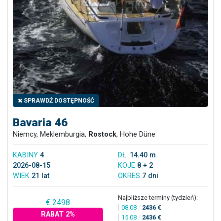
SPRAWDŹ DOSTĘPNOŚĆ
Bavaria 46
Niemcy, Meklemburgia,
Rostock
, Hohe Düne
KABINY
4
DŁ.
14.40 m
2026-08-15
KOJE
8 + 2
WIEK
21 lat
OKRES
7 dni
Najbliższe terminy (tydzień):
€ 2498
08.08
/
2436 €
RABAT 2%
15.08
/
2436 €