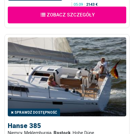
05.09
/
2143 €
ZOBACZ SZCZEGÓŁY
SPRAWDŹ DOSTĘPNOŚĆ
Hanse 385
Niemcy, Meklemburgia,
Rostock
, Hohe Düne