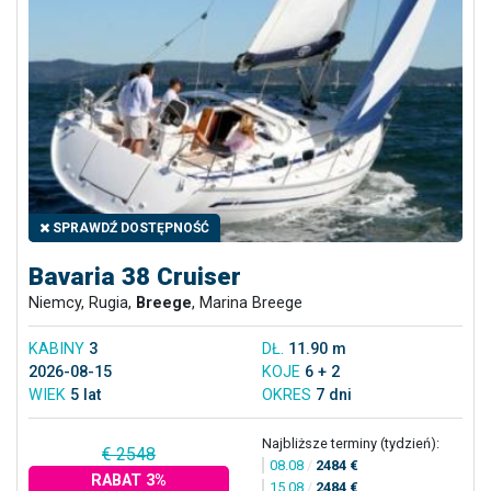
SPRAWDŹ DOSTĘPNOŚĆ
Bavaria 38 Cruiser
Niemcy, Rugia,
Breege
, Marina Breege
KABINY
3
DŁ.
11.90 m
2026-08-15
KOJE
6 + 2
WIEK
5 lat
OKRES
7 dni
Najbliższe terminy (tydzień):
€ 2548
08.08
/
2484 €
RABAT 3%
15.08
/
2484 €