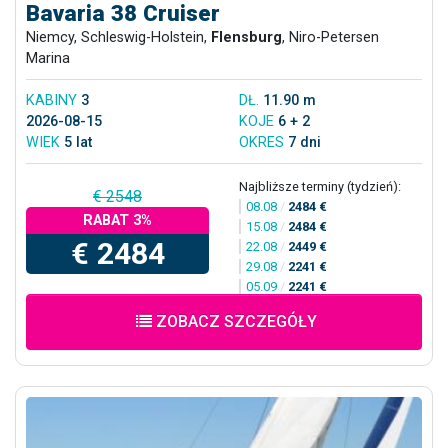
Bavaria 38 Cruiser
Niemcy, Schleswig-Holstein,
Flensburg
, Niro-Petersen
Marina
KABINY
3
DŁ.
11.90 m
2026-08-15
KOJE
6 + 2
WIEK
5 lat
OKRES
7 dni
Najbliższe terminy (tydzień):
€ 2548
08.08
/
2484 €
RABAT 3%
15.08
/
2484 €
€ 2484
22.08
/
2449 €
29.08
/
2241 €
05.09
/
2241 €
ZOBACZ SZCZEGÓŁY