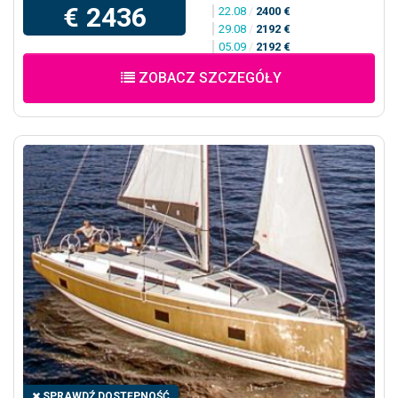
€ 2436
22.08
/
2400 €
29.08
/
2192 €
05.09
/
2192 €
ZOBACZ SZCZEGÓŁY
SPRAWDŹ DOSTĘPNOŚĆ