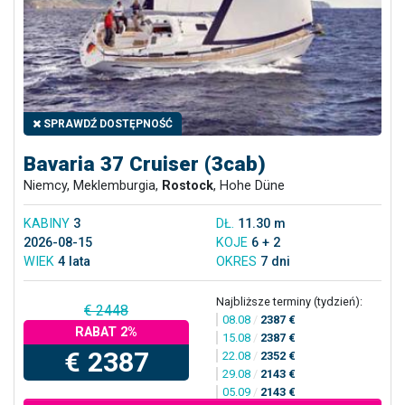
SPRAWDŹ DOSTĘPNOŚĆ
Bavaria 37 Cruiser (3cab)
Niemcy, Meklemburgia,
Rostock
, Hohe Düne
KABINY
3
DŁ.
11.30 m
2026-08-15
KOJE
6 + 2
WIEK
4 lata
OKRES
7 dni
Najbliższe terminy (tydzień):
€ 2448
08.08
/
2387 €
RABAT 2%
15.08
/
2387 €
€ 2387
22.08
/
2352 €
29.08
/
2143 €
05.09
/
2143 €