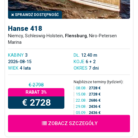
SPRAWDŹ DOSTĘPNOŚĆ
Hanse 418
Niemcy, Schleswig-Holstein,
Flensburg
, Niro-Petersen
Marina
KABINY
3
DŁ.
12.40 m
2026-08-15
KOJE
6 + 2
WIEK
4 lata
OKRES
7 dni
Najbliższe terminy (tydzień):
€ 2798
08.08
/
2728 €
RABAT 3%
15.08
/
2728 €
€ 2728
22.08
/
2686 €
29.08
/
2436 €
05.09
/
2436 €
ZOBACZ SZCZEGÓŁY