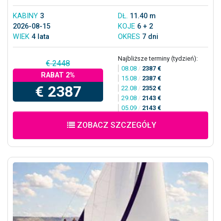
KABINY
3
DŁ.
11.40 m
2026-08-15
KOJE
6 + 2
WIEK
4 lata
OKRES
7 dni
Najbliższe terminy (tydzień):
€ 2448
08.08
/
2387 €
RABAT 2%
15.08
/
2387 €
€ 2387
22.08
/
2352 €
29.08
/
2143 €
05.09
/
2143 €
ZOBACZ SZCZEGÓŁY