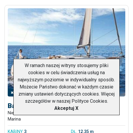
W ramach naszej witryny stosujemy pliki
cookies w celu świadczenia usług na
najwyższym poziomie w indywidualny sposób.
Możecie Państwo dokonać w każdym czasie
SPRAWDŹ DOSTĘPNOŚĆ
zmiany ustawień dotyczących cookies. Więcej
szczegółów w naszej
Polityce Cookies
.
Bavaria 41 Cruiser
Akceptuj X
Niemcy, Schleswig-Holstein,
Flensburg
, Niro-Petersen
Marina
KABINY
3
DŁ.
12.35 m