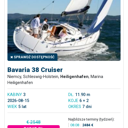
SPRAWDŹ DOSTĘPNOŚĆ
Bavaria 38 Cruiser
Niemcy, Schleswig-Holstein,
Heiligenhafen
, Marina
Heiligenhafen
KABINY
3
DŁ.
11.90 m
2026-08-15
KOJE
6 + 2
WIEK
5 lat
OKRES
7 dni
Najbliższe terminy (tydzień):
€ 2548
08.08
/
2484 €