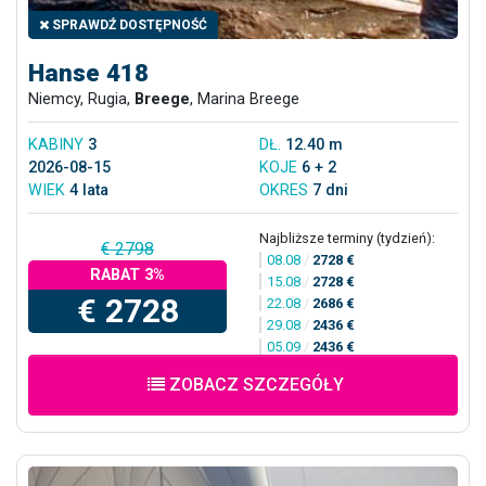
SPRAWDŹ DOSTĘPNOŚĆ
Hanse 418
Niemcy, Rugia,
Breege
, Marina Breege
KABINY
3
DŁ.
12.40 m
2026-08-15
KOJE
6 + 2
WIEK
4 lata
OKRES
7 dni
Najbliższe terminy (tydzień):
€ 2798
08.08
/
2728 €
RABAT 3%
15.08
/
2728 €
€ 2728
22.08
/
2686 €
29.08
/
2436 €
05.09
/
2436 €
ZOBACZ SZCZEGÓŁY