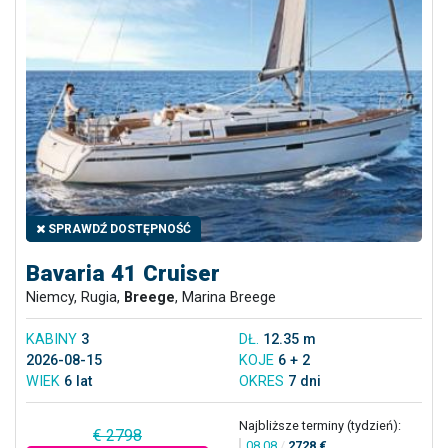
SPRAWDŹ DOSTĘPNOŚĆ
Bavaria 41 Cruiser
Niemcy, Rugia,
Breege
, Marina Breege
KABINY
3
DŁ.
12.35 m
2026-08-15
KOJE
6 + 2
WIEK
6 lat
OKRES
7 dni
Najbliższe terminy (tydzień):
€ 2798
08.08
/
2728 €