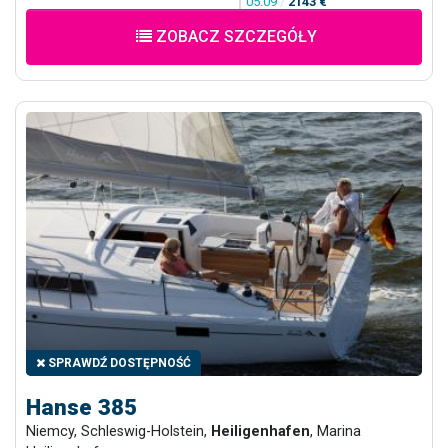
05.09
/
2143 €
ZOBACZ SZCZEGÓŁY
SPRAWDŹ DOSTĘPNOŚĆ
Hanse 385
Niemcy, Schleswig-Holstein,
Heiligenhafen
, Marina