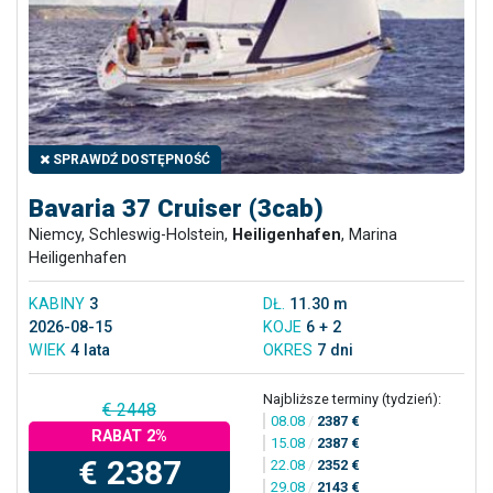
SPRAWDŹ DOSTĘPNOŚĆ
Bavaria 37 Cruiser (3cab)
Niemcy, Schleswig-Holstein,
Heiligenhafen
, Marina
Heiligenhafen
KABINY
3
DŁ.
11.30 m
2026-08-15
KOJE
6 + 2
WIEK
4 lata
OKRES
7 dni
Najbliższe terminy (tydzień):
€ 2448
08.08
/
2387 €
RABAT 2%
15.08
/
2387 €
€ 2387
22.08
/
2352 €
29.08
/
2143 €