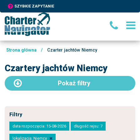
SZYBKIE ZAPYTANIE
Strona główna
/
Czarter jachtów Niemcy
Czartery jachtów Niemcy
Pokaż
filtry
Filtry
data rozpoczęcia: 15-08-2026
długość rejsu: 7
lokalizacja: Niemcy