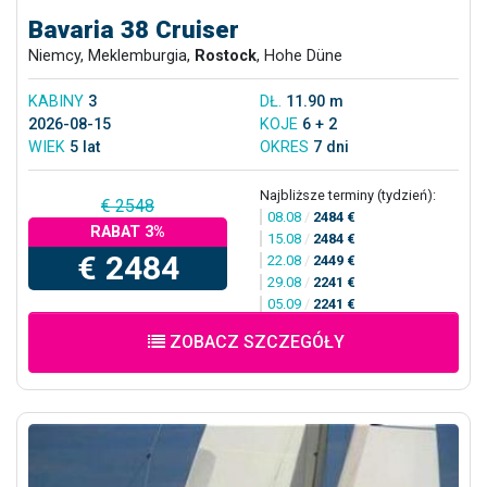
Bavaria 38 Cruiser
Niemcy, Meklemburgia,
Rostock
, Hohe Düne
KABINY
3
DŁ.
11.90 m
2026-08-15
KOJE
6 + 2
WIEK
5 lat
OKRES
7 dni
Najbliższe terminy (tydzień):
€ 2548
08.08
/
2484 €
RABAT 3%
15.08
/
2484 €
€ 2484
22.08
/
2449 €
29.08
/
2241 €
05.09
/
2241 €
ZOBACZ SZCZEGÓŁY