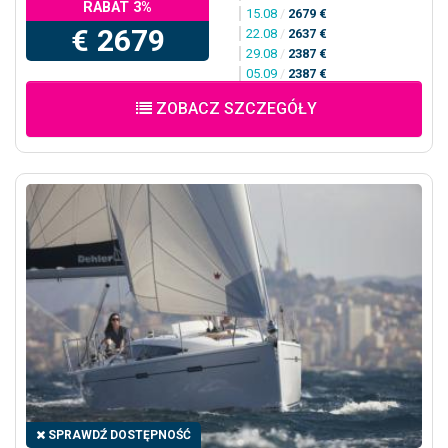
RABAT 3%
15.08
/
2679 €
€ 2679
22.08
/
2637 €
29.08
/
2387 €
05.09
/
2387 €
ZOBACZ SZCZEGÓŁY
SPRAWDŹ DOSTĘPNOŚĆ