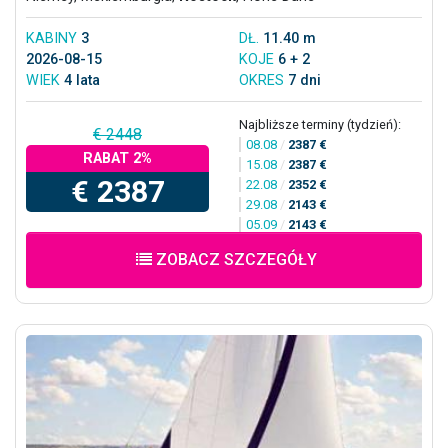
KABINY
3
DŁ.
11.40 m
2026-08-15
KOJE
6 + 2
WIEK
4 lata
OKRES
7 dni
Najbliższe terminy (tydzień):
€ 2448
08.08
/
2387 €
RABAT 2%
15.08
/
2387 €
€ 2387
22.08
/
2352 €
29.08
/
2143 €
05.09
/
2143 €
ZOBACZ SZCZEGÓŁY