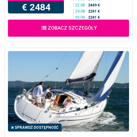
€ 2484
22.08
/
2449 €
29.08
/
2241 €
05.09
/
2241 €
ZOBACZ SZCZEGÓŁY
SPRAWDŹ DOSTĘPNOŚĆ