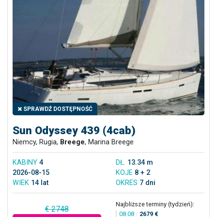
SPRAWDŹ DOSTĘPNOŚĆ
Sun Odyssey 439 (4cab)
Niemcy, Rugia,
Breege
, Marina Breege
KABINY
4
DŁ.
13.34 m
2026-08-15
KOJE
8 + 2
WIEK
14 lat
OKRES
7 dni
Najbliższe terminy (tydzień):
€ 2748
08.08
/
2679 €