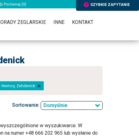
Porównaj (
0
)
SZYBKIE ZAPYTANIE
ORADY ŻEGLARSKIE
INNE
KONTAKT
denick
a: Niemcy, Zehdenick
Sortowanie:
Domyślnie
o wyszczególnione w wyszukiwarce. W
n na numer +48 666 202 965 lub wysłanie do