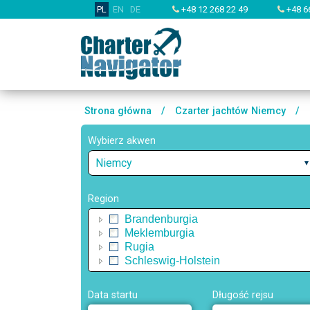
PL
EN
DE
+48 12 268 22 49
+48 6
Strona główna
/
Czarter jachtów Niemcy
/
Wybierz akwen
Niemcy
Region
Brandenburgia
Meklemburgia
Rugia
Schleswig-Holstein
Data startu
Długość rejsu