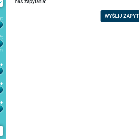
nas zapytania:
WYŚLIJ ZAPYT
at
ft
m
4+
6+
5+