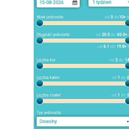
Wiek jednostki
od
0
do
10+
l
Długość jednostki
od
20.0
do
65.0+
od
6.1
do
19.8+
Liczba koi
od
2
do
1
Liczba kabin
od
1
do
Liczba toalet
od
1
do
Typ jednostki
Dowolny