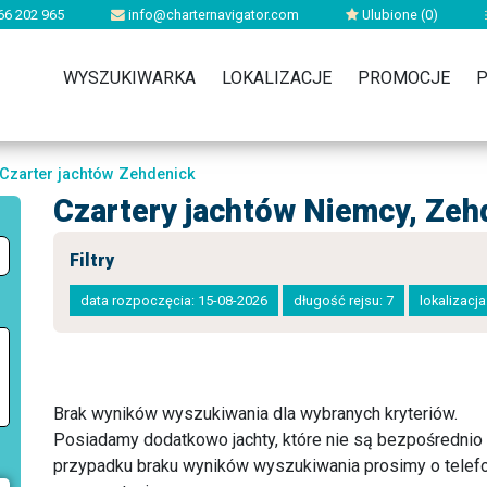
66 202 965
info@charternavigator.com
Ulubione (
0
)
WYSZUKIWARKA
LOKALIZACJE
PROMOCJE
P
Czarter jachtów Zehdenick
Czartery jachtów Niemcy, Zeh
Filtry
data rozpoczęcia: 15-08-2026
długość rejsu: 7
lokalizacj
Brak wyników wyszukiwania dla wybranych kryteriów.
Posiadamy dodatkowo jachty, które nie są bezpośredni
przypadku braku wyników wyszukiwania prosimy o telefo