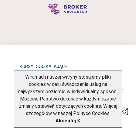
KURSY DOSZKALAJĄCE
W ramach naszej witryny stosujemy pliki
OBOWIĄZEK INFORMACYJNY
cookies w celu świadczenia usług na
najwyższym poziomie w indywidualny sposób.
POLITYKA PRYWATNOŚCI
O FIRMIE
KONTAKT
Możecie Państwo dokonać w każdym czasie
zmiany ustawień dotyczących cookies. Więcej
szczegółów w naszej
Polityce Cookies
.
Akceptuj X
Copyright © 2026 Charter Navigator