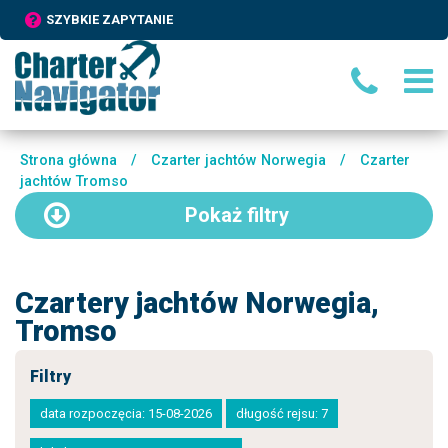
SZYBKIE ZAPYTANIE
Strona główna
/
Czarter jachtów Norwegia
/
Czarter
jachtów Tromso
Pokaż
filtry
Czartery jachtów Norwegia,
Tromso
Filtry
data rozpoczęcia: 15-08-2026
długość rejsu: 7