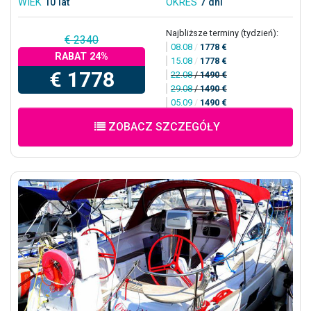
WIEK
10 lat
OKRES
7 dni
Najbliższe terminy (tydzień):
€ 2340
08.08
/
1778 €
RABAT 24%
15.08
/
1778 €
€ 1778
22.08
/
1490 €
29.08
/
1490 €
05.09
/
1490 €
ZOBACZ SZCZEGÓŁY