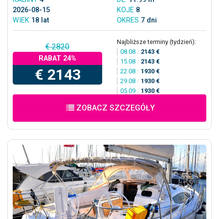
2026-08-15
KOJE
8
WIEK
18 lat
OKRES
7 dni
Najbliższe terminy (tydzień):
€ 2820
08.08
/
2143 €
RABAT 24%
15.08
/
2143 €
€ 2143
22.08
/
1930 €
29.08
/
1930 €
05.09
/
1930 €
ZOBACZ SZCZEGÓŁY