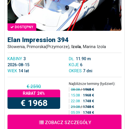
DOSTĘPNY
Elan Impression 394
Słowenia, Primorska(Przymorze),
Izola
, Marina Izola
KABINY
3
DŁ.
11.90 m
2026-08-15
KOJE
6
WIEK
14 lat
OKRES
7 dni
Najbliższe terminy (tydzień):
€ 2590
08.08
/
1968 €
RABAT 24%
15.08
/
1968 €
€ 1968
22.08
/
1748 €
29.08
/
1748 €
05.09
/
1748 €
ZOBACZ SZCZEGÓŁY