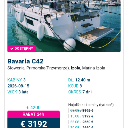
DOSTĘPNY
Bavaria C42
Słowenia, Primorska(Przymorze),
Izola
, Marina Izola
KABINY
3
DŁ.
12.40 m
2026-08-15
KOJE
8
WIEK
3 lata
OKRES
7 dni
Najbliższe terminy (tydzień):
€ 4200
08.08
/
3192 €
RABAT 24%
15.08
/
3192 €
€ 3192
22.08
/
2660 €
29.08
/
2660 €