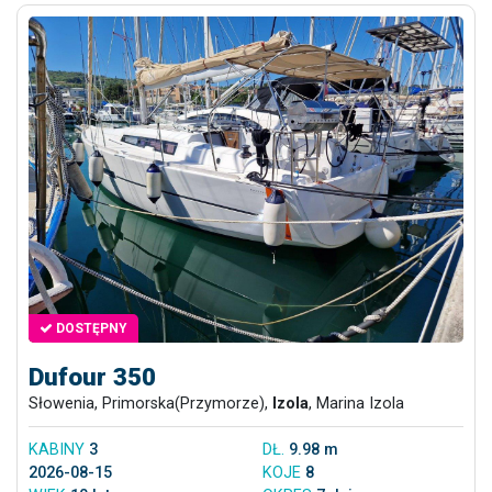
DOSTĘPNY
Dufour 350
Słowenia, Primorska(Przymorze),
Izola
, Marina Izola
KABINY
3
DŁ.
9.98 m
2026-08-15
KOJE
8