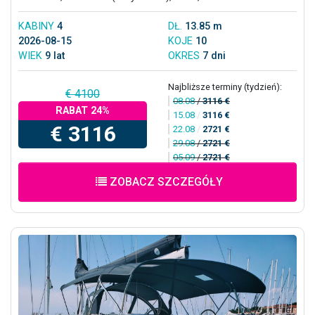
KABINY
4
DŁ.
13.85 m
2026-08-15
KOJE
10
WIEK
9 lat
OKRES
7 dni
Najbliższe terminy (tydzień):
€ 4100
08.08
/
3116 €
RABAT 24%
15.08
/
3116 €
€ 3116
22.08
/
2721 €
29.08
/
2721 €
05.09
/
2721 €
ZOBACZ SZCZEGÓŁY