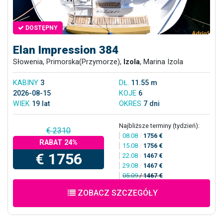
DOSTĘPNY
Elan Impression 384
Słowenia, Primorska(Przymorze),
Izola
, Marina Izola
KABINY
3
DŁ.
11.55 m
2026-08-15
KOJE
6
WIEK
19 lat
OKRES
7 dni
Najbliższe terminy (tydzień):
€ 2310
08.08
/
1756 €
RABAT 24%
15.08
/
1756 €
€ 1756
22.08
/
1467 €
29.08
/
1467 €
05.09
/
1467 €
ZOBACZ SZCZEGÓŁY