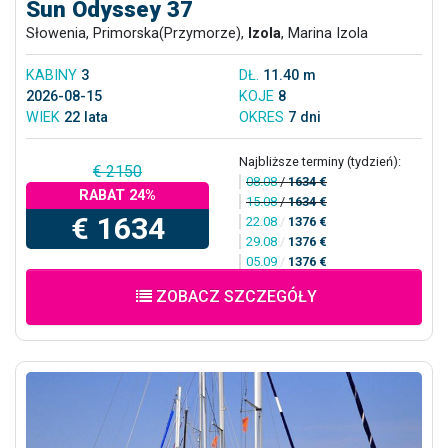
Sun Odyssey 37
Słowenia, Primorska(Przymorze),
Izola
, Marina Izola
KABINY
3
DŁ.
11.40 m
2026-08-15
KOJE
8
WIEK
22 lata
OKRES
7 dni
Najbliższe terminy (tydzień):
€ 2150
08.08
/
1634 €
RABAT 24%
15.08
/
1634 €
€ 1634
22.08
/
1376 €
29.08
/
1376 €
05.09
/
1376 €
ZOBACZ SZCZEGÓŁY