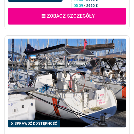
05.09
/
2660 €
ZOBACZ SZCZEGÓŁY
SPRAWDŹ DOSTĘPNOŚĆ