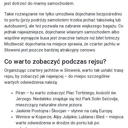
jest dotrzeć do mariny samochodem.
Takie rozwiązanie nie tylko umożliwia dojechanie bezpośrednio
to portu (przy podróży samolotem trzeba jechać taksówką lub
autobusem), ale też pozwala na zabranie większego bagażu. Co
jednak najważniejsze, dojechanie własnym samochodem albo
wspólne wynajęcie busa jest znacznie tańsze niż bilet lotniczy.
Możliwość dojechania na miejsce sprawia, że czarter jachtu w
Słowenii jest jeszcze bardziej atrakcyjny cenowo.
Co warto zobaczyć podczas rejsu?
Organizując czartery jachtów w Słowenii, warto tak ustalić trasę
rejsu, by zobaczyć jak najwięcej – do miejsc szczególnie
wartych odwiedzenia należą:
Piran – tu warto zobaczyć Plac Tortiniego, kościół św.
Jerzego. Niedaleko znajduje się też Park Solin Sečovlje,
mieszczący naturalne słone jeziora.
Jaskinie Postojna i Škocjan – słynne na całą Europę.
Winnice w Koperze, Alpy Julijskie, Lublana i Bled – miejsca
warte odwiedzenia w drodze do portu lub po