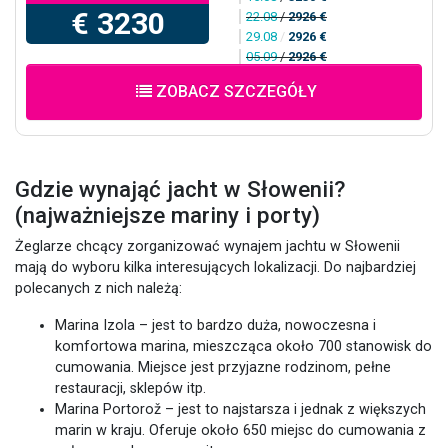
€ 3230
22.08
/
2926 €
29.08
/
2926 €
05.09
/
2926 €
ZOBACZ SZCZEGÓŁY
Gdzie wynająć jacht w Słowenii?
(najważniejsze mariny i porty)
Żeglarze chcący zorganizować wynajem jachtu w Słowenii
mają do wyboru kilka interesujących lokalizacji. Do najbardziej
polecanych z nich należą:
Marina Izola – jest to bardzo duża, nowoczesna i
komfortowa marina, mieszcząca około 700 stanowisk do
cumowania. Miejsce jest przyjazne rodzinom, pełne
restauracji, sklepów itp.
Marina Portorož – jest to najstarsza i jednak z większych
marin w kraju. Oferuje około 650 miejsc do cumowania z