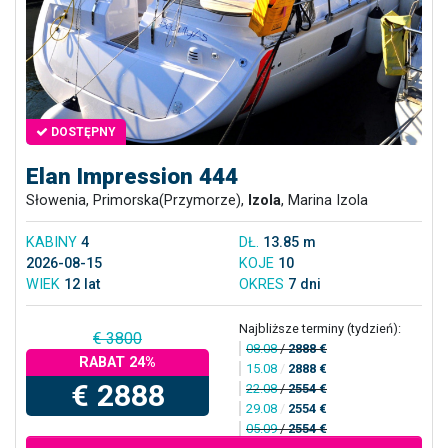
DOSTĘPNY
Elan Impression 444
Słowenia, Primorska(Przymorze),
Izola
, Marina Izola
KABINY
4
DŁ.
13.85 m
2026-08-15
KOJE
10
WIEK
12 lat
OKRES
7 dni
Najbliższe terminy (tydzień):
€ 3800
08.08
/
2888 €
RABAT 24%
15.08
/
2888 €
€ 2888
22.08
/
2554 €
29.08
/
2554 €
05.09
/
2554 €