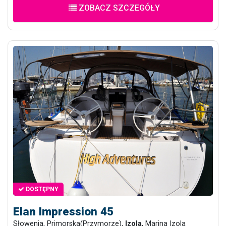
ZOBACZ SZCZEGÓŁY
DOSTĘPNY
Elan Impression 45
Słowenia, Primorska(Przymorze),
Izola
, Marina Izola