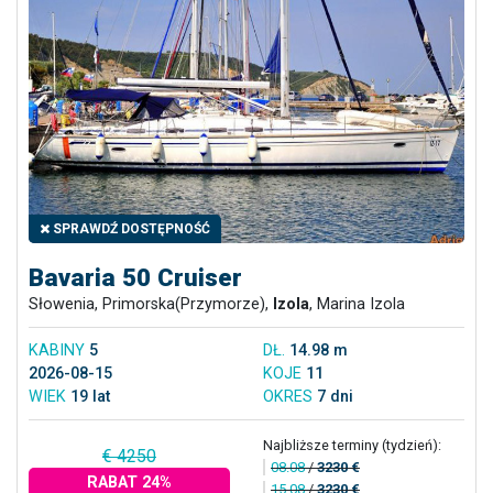
SPRAWDŹ DOSTĘPNOŚĆ
Bavaria 50 Cruiser
Słowenia, Primorska(Przymorze),
Izola
, Marina Izola
KABINY
5
DŁ.
14.98 m
2026-08-15
KOJE
11
WIEK
19 lat
OKRES
7 dni
Najbliższe terminy (tydzień):
€ 4250
08.08
/
3230 €
RABAT 24%
15.08
/
3230 €