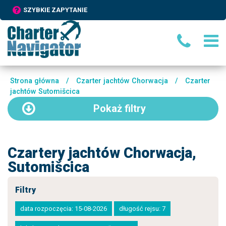
SZYBKIE ZAPYTANIE
Strona główna
/
Czarter jachtów Chorwacja
/
Czarter
jachtów Sutomišcica
Pokaż
filtry
Czartery jachtów Chorwacja,
Sutomišcica
Filtry
data rozpoczęcia: 15-08-2026
długość rejsu: 7