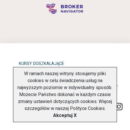
KURSY DOSZKALAJĄCE
W ramach naszej witryny stosujemy pliki
OBOWIĄZEK INFORMACYJNY
cookies w celu świadczenia usług na
najwyższym poziomie w indywidualny sposób.
POLITYKA PRYWATNOŚCI
O FIRMIE
KONTAKT
Możecie Państwo dokonać w każdym czasie
zmiany ustawień dotyczących cookies. Więcej
szczegółów w naszej
Polityce Cookies
.
Akceptuj X
Copyright © 2026 Charter Navigator