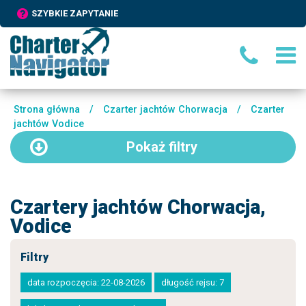
SZYBKIE ZAPYTANIE
Strona główna
/
Czarter jachtów Chorwacja
/
Czarter
jachtów Vodice
Pokaż
filtry
Czartery jachtów Chorwacja,
Vodice
Filtry
data rozpoczęcia: 22-08-2026
długość rejsu: 7