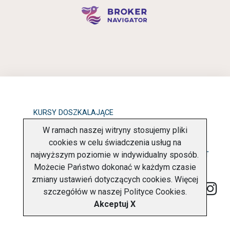
KURSY DOSZKALAJĄCE
W ramach naszej witryny stosujemy pliki
OBOWIĄZEK INFORMACYJNY
cookies w celu świadczenia usług na
najwyższym poziomie w indywidualny sposób.
POLITYKA PRYWATNOŚCI
O FIRMIE
KONTAKT
Możecie Państwo dokonać w każdym czasie
zmiany ustawień dotyczących cookies. Więcej
szczegółów w naszej
Polityce Cookies
.
Akceptuj X
Copyright © 2026 Charter Navigator