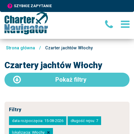
SZYBKIE ZAPYTANIE
Strona główna
/
Czarter jachtów Włochy
Czartery jachtów Włochy
Pokaż
filtry
Filtry
data rozpoczęcia: 15-08-2026
długość rejsu: 7
lokalizacja: Włochy