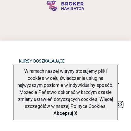
KURSY DOSZKALAJĄCE
W ramach naszej witryny stosujemy pliki
OBOWIĄZEK INFORMACYJNY
cookies w celu świadczenia usług na
najwyższym poziomie w indywidualny sposób.
POLITYKA PRYWATNOŚCI
O FIRMIE
KONTAKT
Możecie Państwo dokonać w każdym czasie
zmiany ustawień dotyczących cookies. Więcej
szczegółów w naszej
Polityce Cookies
.
Akceptuj X
Copyright © 2026 Charter Navigator