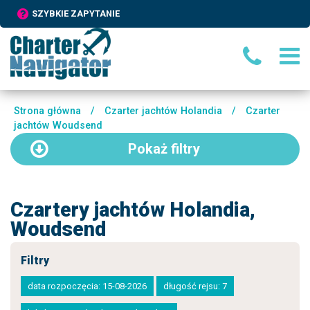
SZYBKIE ZAPYTANIE
Strona główna
/
Czarter jachtów Holandia
/
Czarter
jachtów Woudsend
Pokaż
filtry
Czartery jachtów Holandia,
Woudsend
Filtry
data rozpoczęcia: 15-08-2026
długość rejsu: 7