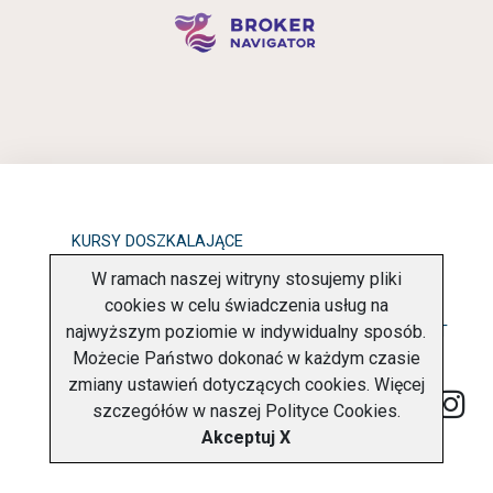
KURSY DOSZKALAJĄCE
W ramach naszej witryny stosujemy pliki
OBOWIĄZEK INFORMACYJNY
cookies w celu świadczenia usług na
najwyższym poziomie w indywidualny sposób.
POLITYKA PRYWATNOŚCI
O FIRMIE
KONTAKT
Możecie Państwo dokonać w każdym czasie
zmiany ustawień dotyczących cookies. Więcej
szczegółów w naszej
Polityce Cookies
.
Akceptuj X
Copyright © 2026 Charter Navigator