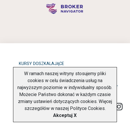
KURSY DOSZKALAJĄCE
W ramach naszej witryny stosujemy pliki
OBOWIĄZEK INFORMACYJNY
cookies w celu świadczenia usług na
najwyższym poziomie w indywidualny sposób.
POLITYKA PRYWATNOŚCI
O FIRMIE
KONTAKT
Możecie Państwo dokonać w każdym czasie
zmiany ustawień dotyczących cookies. Więcej
szczegółów w naszej
Polityce Cookies
.
Akceptuj X
Copyright © 2026 Charter Navigator