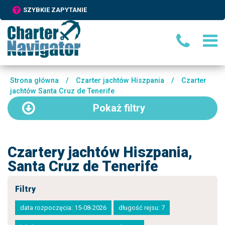
SZYBKIE ZAPYTANIE
Strona główna
/
Czarter jachtów Hiszpania
/
Czarter
jachtów Santa Cruz de Tenerife
Pokaż
filtry
Czartery jachtów Hiszpania,
Santa Cruz de Tenerife
Filtry
data rozpoczęcia: 15-08-2026
długość rejsu: 7