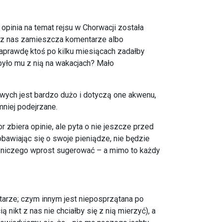
pinia na temat rejsu w Chorwacji została
 z nas zamieszcza komentarze albo
naprawdę ktoś po kilku miesiącach zadałby
 było mu z nią na wakacjach? Mało
owych jest bardzo dużo i dotyczą one akwenu,
mniej podejrzane.
or zbiera opinie, ale pyta o nie jeszcze przed
 obawiając się o swoje pieniądze, nie będzie
si niczego wprost sugerować – a mimo to każdy
arze; czym innym jest nieposprzątana po
 nikt z nas nie chciałby się z nią mierzyć), a