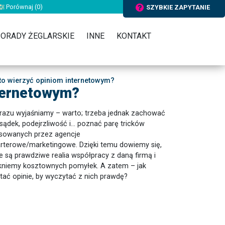
Porównaj (
0
)
SZYBKIE ZAPYTANIE
ORADY ŻEGLARSKIE
INNE
KONTAKT
o wierzyć opiniom internetowym?
nternetowym?
razu wyjaśniamy – warto; trzeba jednak zachować
sądek, podejrzliwość i… poznać parę tricków
sowanych przez agencje
rterowe/marketingowe. Dzięki temu dowiemy się,
ie są prawdziwe realia współpracy z daną firmą i
kniemy kosztownych pomyłek. A zatem – jak
tać opinie, by wyczytać z nich prawdę?