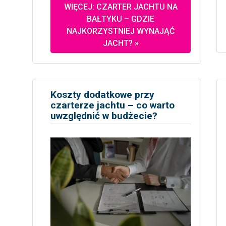
WIĘCEJ: CZARTER JACHTU NA
BAŁTYKU – GDZIE
NAJKORZYSTNIEJ WYNAJĄĆ
JACHT? »
Koszty dodatkowe przy
czarterze jachtu – co warto
uwzględnić w budżecie?