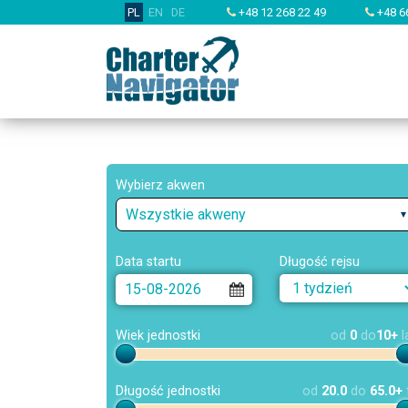
PL
EN
DE
+48 12 268 22 49
+48 6
Wybierz akwen
Wszystkie akweny
Data startu
Długość rejsu
Wiek jednostki
od
0
do
10+
l
Długość jednostki
od
20.0
do
65.0+