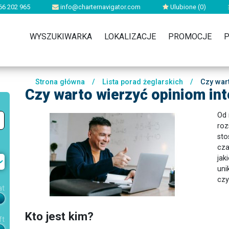
66 202 965
info@charternavigator.com
Ulubione (
0
)
WYSZUKIWARKA
LOKALIZACJE
PROMOCJE
P
Strona główna
/
Lista porad żeglarskich
/
Czy wart
Czy warto wierzyć opiniom i
Od 
roz
sto
cza
jak
uni
czy
at
Kto jest kim?
ft