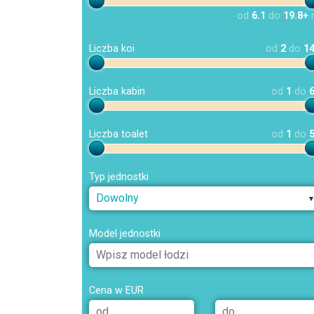
od
6.1
do
19.8+
Liczba koi
od
2
do
1
Liczba kabin
od
1
do
Liczba toalet
od
1
do
Typ jednostki
Dowolny
Model jednostki
Cena w EUR