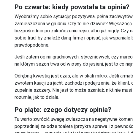
Po czwarte: kiedy powstała ta opinia?
Wyobraźmy sobie sytuację: pozytywna, pełna zachwytów o
zamieszczona w grudniu. Czy to nie dziwne? Większość
bezpośrednio po zakończeniu rejsu, albo już nigdy. Czy 
sobie trud, by znaleźć daną firmę i opisać, jak wspaniale
prawdopodobne.
Jeśli zatem opinii grudniowych, styczniowych, czy marc
na którym sezon trwa od wiosny do jesieni, jest to co naj
Odrębną kwestią jest czas, ale w skali mikro. Jeśli armat
zwrotem kaucji za jacht, zachodzi podejrzenie, że klient,
zupełnie szczery. Nie jest to może szantaż, nikt nie mu
rozumie, jak to działa.
Po piąte: czego dotyczy opinia?
Tu warto zwrócić uwagę zwłaszcza na negatywne koment
poprzedniej załodze toaleta (przykra sprawa i z pewnością