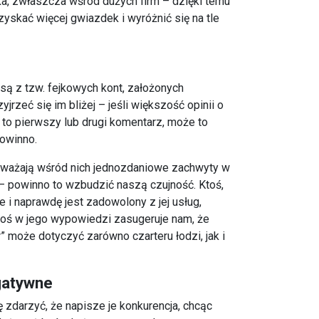
ka, zwłaszcza wśród dużych firm – dzięki temu
 zyskać więcej gwiazdek i wyróżnić się na tle
ą z tzw. fejkowych kont, założonych
jrzeć się im bliżej – jeśli większość opinii o
t to pierwszy lub drugi komentarz, może to
powinno.
zeważają wśród nich jednozdaniowe zachwyty w
” – powinno to wzbudzić naszą czujność. Ktoś,
e i naprawdę jest zadowolony z jej usług,
oś w jego wypowiedzi zasugeruje nam, że
 może dotyczyć zarówno czarteru łodzi, jak i
gatywne
 zdarzyć, że napisze je konkurencja, chcąc