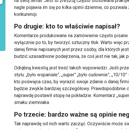
na swój temat. Jest to zresztą często stosowana prakty
nagle pojawia im się po kilka opinii dziennie, co pozwala
konkurencji.
Po drugie: kto to właściwie napisał?
Komentarze produkowane na zamówienie często pisane s
wyłącznie po to, by tworzyć sztuczny tłok. Warto więc przy
danej firmie napisanych jest przez osoby, dla których jes
budzić uzasadnione podejrzenia, że coś jest nie tak, jak 
Odrębną kwestią jest treść takich wypowiedzi. Jeśli pr
stylu: „było wspaniale”, „super” „było cudownie”, „10/10
kto poświęca czas, by wyrazić swoje zdanie o danej firmi
będzie zwykle bardziej szczegółowy. Prawdopodobnie c
naprawdę postawił stopę na pokładzie. Komentarz „super”
smaku ziemniaka.
Po trzecie: bardzo ważne są opinie ne
Tak naprawdę od nich warto zacząć. Oczywiście może się