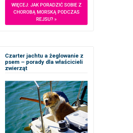
WIĘCEJ: JAK PORADZIĆ SOBIE Z
CHOROBĄ MORSKĄ PODCZAS
REJSU? »
Czarter jachtu a żeglowanie z
psem – porady dla właścicieli
zwierząt