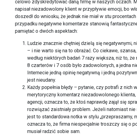
celowo zdyskredytować daną firmę w naszych oczach. M
napisał niezadowolony klient w przypływie emocji, bo właś
doszedł do wniosku, że jednak nie miał w stu procentach r
przypadku negatywne komentarze stanowią fantastyczne ź
pamiętać o dwóch aspektach:
Ludzie znacznie chętniej dzielą się negatywnymi,
– i nie warto się na to obrażać. Co ciekawe, szansa,
według niektórych badań 7 razy większa, niż to, 
8 czarterów i 7 osób było zadowolonych, a jedna 
Internecie jedną opinię negatywną i jedną pozytywną
jest nieudany.
Każdy popełnia błędy – pytanie, czy potrafi z nich 
merytoryczny komentarz niezadowolonego klienta,
agencji, oznacza to, że ktoś naprawdę zajął się spra
rozwiązać zaistniały problem. Jeżeli natomiast ni
jest to standardowa notka w stylu „przepraszamy, mi
oznacza to, że firma niespecjalnie troszczy się o p
musiał radzić sobie sam.