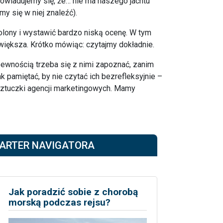
 dowiadujemy się, że… nie ma naszego jachtu
my się w niej znaleźć).
lony i wystawić bardzo niską ocenę. W tym
większa. Krótko mówiąc: czytajmy dokładnie.
 pewnością trzeba się z nimi zapoznać, zanim
k pamiętać, by nie czytać ich bezrefleksyjnie –
sztuczki agencji marketingowych. Mamy
ARTER NAVIGATORA
Jak poradzić sobie z chorobą
morską podczas rejsu?