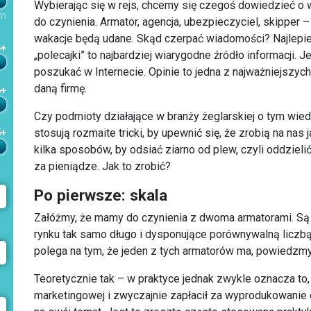
Wybierając się w rejs, chcemy się czegoś dowiedzieć o 
m
do czynienia. Armator, agencja, ubezpieczyciel, skipper
wakacje będą udane. Skąd czerpać wiadomości? Najlepie
4+
„polecajki” to najbardziej wiarygodne źródło informacji. 
poszukać w Internecie. Opinie to jedna z najważniejszyc
daną firmę.
6+
Czy podmioty działające w branży żeglarskiej o tym wied
stosują rozmaite tricki, by upewnić się, że zrobią na nas 
5+
kilka sposobów, by odsiać ziarno od plew, czyli oddziel
za pieniądze. Jak to zrobić?
Po pierwsze: skala
Załóżmy, że mamy do czynienia z dwoma armatorami. Są t
rynku tak samo długo i dysponujące porównywalną liczbą
polega na tym, że jeden z tych armatorów ma, powiedzmy, 
Teoretycznie tak – w praktyce jednak zwykle oznacza to, 
marketingowej i zwyczajnie zapłacił za wyprodukowanie 