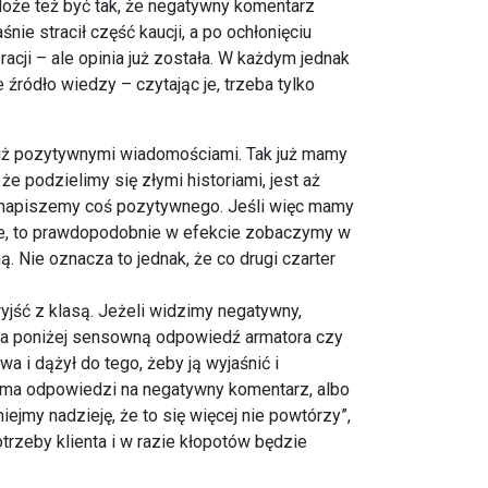
oże też być tak, że negatywny komentarz
nie stracił część kaucji, a po ochłonięciu
acji – ale opinia już została. W każdym jednak
ródło wiedzy – czytając je, trzeba tylko
 niż pozytywnymi wiadomościami. Tak już mamy
 że podzielimy się złymi historiami, jest aż
że napiszemy coś pozytywnego. Jeśli więc mamy
nie, to prawdopodobnie w efekcie zobaczymy w
. Nie oznacza to jednak, że co drugi czarter
wyjść z klasą. Jeżeli widzimy negatywny,
 a poniżej sensowną odpowiedź armatora czy
wa i dążył do tego, żeby ją wyjaśnić i
e ma odpowiedzi na negatywny komentarz, albo
ejmy nadzieję, że to się więcej nie powtórzy”,
otrzeby klienta i w razie kłopotów będzie