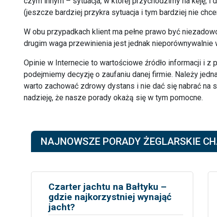
czym innym – sytuacja, w której przychodzimy na keję, i
(jeszcze bardziej przykra sytuacja i tym bardziej nie chce
W obu przypadkach klient ma pełne prawo być niezadowo
drugim waga przewinienia jest jednak nieporównywalnie 
Opinie w Internecie to wartościowe źródło informacji i z
podejmiemy decyzję o zaufaniu danej firmie. Należy jedna
warto zachować zdrowy dystans i nie dać się nabrać na 
nadzieję, że nasze porady okażą się w tym pomocne.
NAJNOWSZE PORADY ŻEGLARSKIE CH
Czarter jachtu na Bałtyku –
gdzie najkorzystniej wynająć
jacht?