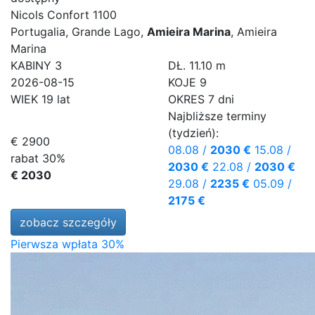
Nicols Confort 1100
Portugalia, Grande Lago,
Amieira Marina
, Amieira
Marina
KABINY
3
DŁ.
11.10 m
2026-08-15
KOJE
9
WIEK
19 lat
OKRES
7 dni
Najbliższe terminy
(tydzień):
€ 2900
08.08
/
2030 €
15.08
/
rabat 30%
2030 €
22.08
/
2030 €
€ 2030
29.08
/
2235 €
05.09
/
2175 €
zobacz szczegóły
Pierwsza wpłata 30%