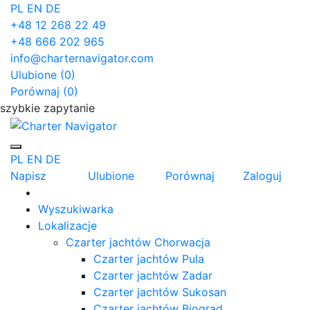
PL
EN
DE
+48 12 268 22 49
+48 666 202 965
info@charternavigator.com
Ulubione (
0
)
Porównaj (
0
)
szybkie zapytanie
PL
EN
DE
Napisz
Ulubione
Porównaj
Zaloguj
Wyszukiwarka
Lokalizacje
Czarter jachtów Chorwacja
Czarter jachtów Pula
Czarter jachtów Zadar
Czarter jachtów Sukosan
Czarter jachtów Biograd