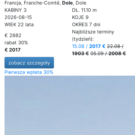
Francja, Franche-Comté,
Dole
, Dole
KABINY
3
DŁ.
11.10 m
2026-08-15
KOJE
9
WIEK
22 lata
OKRES
7 dni
Najbliższe terminy
€ 2882
(tydzień):
rabat 30%
15.08
/
2017 €
22.08
/
€ 2017
1903 €
05.09
/
2008 €
zobacz szczegóły
Pierwsza wpłata 30%