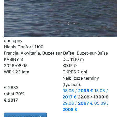
dostępny
Nicols Confort 1100
Francja, Akwitania,
Buzet sur Baïse
, Buzet-sur-Baïse
KABINY
3
DŁ.
11.10 m
2026-08-15
KOJE
9
WIEK
23 lata
OKRES
7 dni
Najbliższe terminy
(tydzień):
€ 2882
08.08
/
2095 €
15.08
/
rabat 30%
2017 €
22.08
/
1903 €
€ 2017
29.08
/
2067 €
05.09
/
2008 €