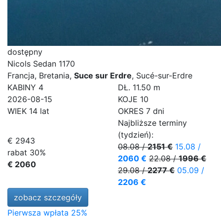
dostępny
Nicols Sedan 1170
Francja, Bretania,
Suce sur Erdre
, Sucé-sur-Erdre
KABINY
4
DŁ.
11.50 m
2026-08-15
KOJE
10
WIEK
14 lat
OKRES
7 dni
Najbliższe terminy
(tydzień):
€ 2943
08.08
/
2151 €
15.08
/
rabat 30%
2060 €
22.08
/
1996 €
€ 2060
29.08
/
2277 €
05.09
/
2206 €
zobacz szczegóły
Pierwsza wpłata 25%