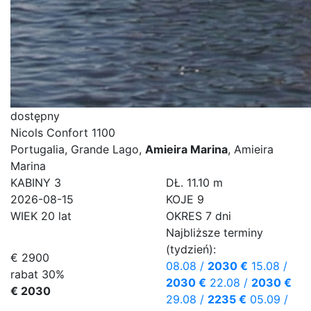
dostępny
Nicols Confort 1100
Portugalia, Grande Lago,
Amieira Marina
, Amieira
Marina
KABINY
3
DŁ.
11.10 m
2026-08-15
KOJE
9
WIEK
20 lat
OKRES
7 dni
Najbliższe terminy
(tydzień):
€ 2900
08.08
/
2030 €
15.08
/
rabat 30%
2030 €
22.08
/
2030 €
€ 2030
29.08
/
2235 €
05.09
/